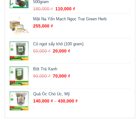
500gram
180,000
₫
110,000
₫
Mặt Nạ Yến Mạch Ngọc Trai Green Herb
255,000
₫
Cỏ ngọt sấy khô (100 gram)
50,000
₫
20,000
₫
Bột Trà Xanh
90,000
₫
70,000
₫
Quả Óc Chó Úc, Mỹ
140,000
₫
–
430,000
₫