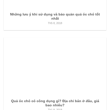
Những lưu ý khi sử dụng và bảo quản quả óc chó tốt
nhất
Th5 8, 2018
Quả óc chó có công dụng gì? Địa chỉ bán ở đâu, giá
bao nhiêu?
Th1 8, 2018