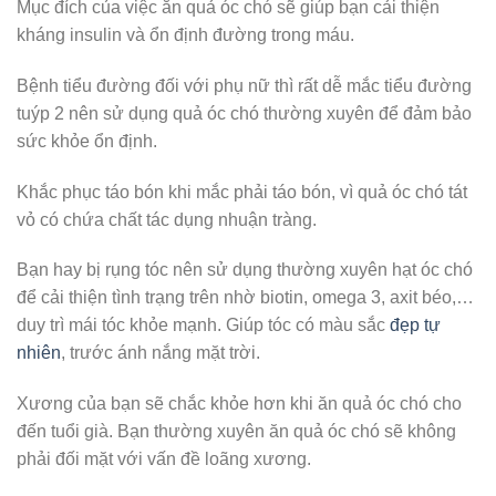
Mục đích của việc ăn quả óc chó sẽ giúp bạn cải thiện
kháng insulin và ổn định đường trong máu.
Bệnh tiểu đường đối với phụ nữ thì rất dễ mắc tiểu đường
tuýp 2 nên sử dụng quả óc chó thường xuyên để đảm bảo
sức khỏe ổn định.
Khắc phục táo bón khi mắc phải táo bón, vì quả óc chó tát
vỏ có chứa chất tác dụng nhuận tràng.
Bạn hay bị rụng tóc nên sử dụng thường xuyên hạt óc chó
để cải thiện tình trạng trên nhờ biotin, omega 3, axit béo,…
duy trì mái tóc khỏe mạnh. Giúp tóc có màu sắc
đẹp tự
nhiên
, trước ánh nắng mặt trời.
Xương của bạn sẽ chắc khỏe hơn khi ăn quả óc chó cho
đến tuổi già. Bạn thường xuyên ăn quả óc chó sẽ không
phải đối mặt với vấn đề loãng xương.