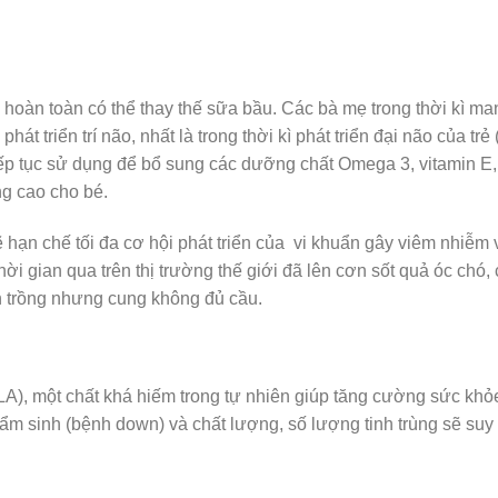
hoàn toàn có thể thay thế sữa bầu. Các bà mẹ trong thời kì man
hát triển trí não, nhất là trong thời kì phát triển đại não của trẻ
 tiếp tục sử dụng để bổ sung các dưỡng chất Omega 3, vitamin E
g cao cho bé.
ạn chế tối đa cơ hội phát triển của vi khuẩn gây viêm nhiễm 
 thời gian qua trên thị trường thế giới đã lên cơn sốt quả óc chó,
h trồng nhưng cung không đủ cầu.
LA), một chất khá hiếm trong tự nhiên giúp tăng cường sức khỏ
ật bẩm sinh (bệnh down) và chất lượng, số lượng tinh trùng sẽ su