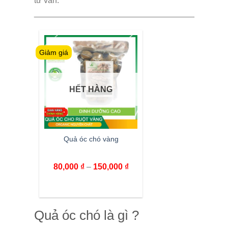
tư vấn.
___________________________________
Giảm giá
HẾT HÀNG
Quả óc chó vàng
80,000
₫
–
150,000
₫
Quả óc chó là gì ?