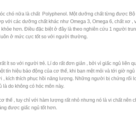
 óc chó nữa là chất Polyphenol. Một dưỡng chất từng được Bộ
 hợp với các dưỡng chất khác như Omega 3, Omega 6, chất xơ , 
khỏe hơn. Điều đặc biệt ở đây là theo nghiên cứu 1 người trun
 luôn ở mức cực tốt so với người thường.
t ít so với người trẻ. Lí do rất đơn giản , bởi vì giấc ngủ liên 
t tín hiệu báo động của cơ thể, khi bạn mệt mỏi và tới giờ ngủ 
ơi , kích thích phục hồi năng lượng. Những người bị chứng rối l
 là do không có hóc môn này.
ơ thể , tuy chỉ với hàm lượng rất nhỏ nhưng nó là vi chất nên c
ằng được giấc ngủ tốt hơn.