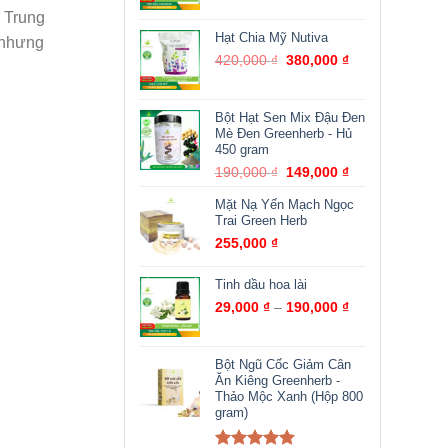
à Trung
Hạt Chia Mỹ Nutiva
 nhưng
420,000
₫
380,000
₫
Bột Hạt Sen Mix Đậu Đen
Mè Đen Greenherb - Hủ
450 gram
190,000
₫
149,000
₫
Mặt Nạ Yến Mạch Ngọc
Trai Green Herb
255,000
₫
Tinh dầu hoa lài
29,000
₫
–
190,000
₫
Bột Ngũ Cốc Giảm Cân
Ăn Kiêng Greenherb -
Thảo Mộc Xanh (Hộp 800
gram)