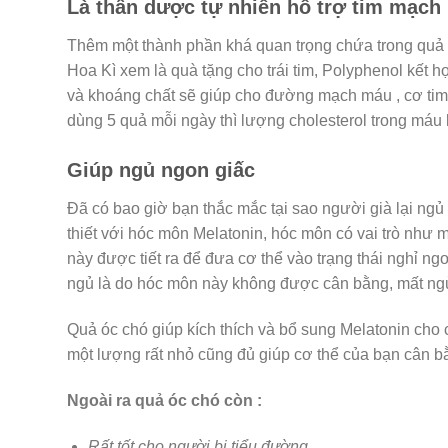
Là thần dược tự nhiên hỗ trợ tim mạch
Thêm một thành phần khá quan trọng chứa trong quả
Hoa Kì xem là quà tặng cho trái tim, Polyphenol kết
và khoáng chất sẽ giúp cho đường mạch máu , cơ tim 
dùng 5 quả mỗi ngày thì lượng cholesterol trong máu
Giúp ngủ ngon giấc
Đã có bao giờ bạn thắc mắc tại sao người già lại ngủ rấ
thiết với hóc môn Melatonin, hóc môn có vai trò như mộ
này được tiết ra để đưa cơ thể vào trạng thái nghỉ ng
ngủ là do hóc môn này không được cân bằng, mất ngủ
Quả óc chó giúp kích thích và bổ sung Melatonin cho c
một lượng rất nhỏ cũng đủ giúp cơ thể của bạn cân b
Ngoài ra quả óc chó còn :
Rất tốt cho người bị tiểu đường