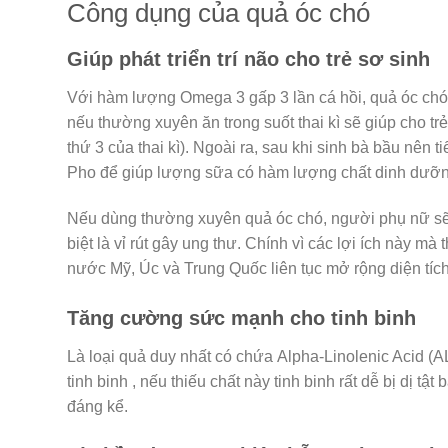
Công dụng của quả óc chó
Giúp phát triển trí não cho trẻ sơ sinh
Với hàm lượng Omega 3 gấp 3 lần cá hồi, quả óc chó 
nếu thường xuyên ăn trong suốt thai kì sẽ giúp cho trẻ p
thứ 3 của thai kì). Ngoài ra, sau khi sinh bà bầu nên
Pho để giúp lượng sữa có hàm lượng chất dinh dưỡn
Nếu dùng thường xuyên quả óc chó, người phụ nữ sẽ h
biệt là vỉ rút gây ung thư. Chính vì các lợi ích này mà
nước Mỹ, Úc và Trung Quốc liên tục mở rộng diện tíc
Tăng cường sức mạnh cho tinh binh
Là loại quả duy nhất có chứa Alpha-Linolenic Acid (A
tinh binh , nếu thiếu chất này tinh binh rất dễ bị dị t
đáng kể.