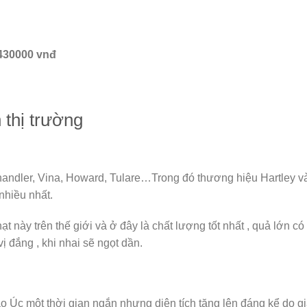
430000 vnđ
 thị trường
handler, Vina, Howard, Tulare…Trong đó thương hiệu Hartley v
nhiều nhất.
t này trên thế giới và ở đây là chất lượng tốt nhất , quả lớn có 
ị đắng , khi nhai sẽ ngọt dần.
 Úc một thời gian ngắn nhưng diện tích tăng lên đáng kể do giá