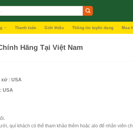
ng
Thanh toán
Giới thiệu
Thông tin tuyển dụng
Mua h
hính Hãng Tại Việt Nam
t xứ : USA
 : USA
ổi.
ới, quí khách có thể tham khảo thêm hoặc alo để nhân viên ch