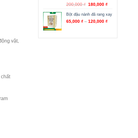
Được xếp
200,000
₫
180,000
₫
hạng
5.00
5
sao
Bột đậu nành đã rang xay
65,000
₫
–
120,000
₫
động vật,
 chất
gram