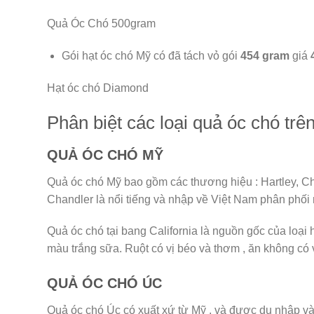
Quả Óc Chó 500gram
Gói hạt óc chó Mỹ có đã tách vỏ gói
454 gram
giá
Hạt óc chó Diamond
Phân biệt các loại quả óc chó trên
QUẢ ÓC CHÓ MỸ
Quả óc chó Mỹ bao gồm các thương hiệu : Hartley, C
Chandler là nổi tiếng và nhập về Việt Nam phân phối 
Quả óc chó tại bang California là nguồn gốc của loại hạ
màu trắng sữa. Ruột có vị béo và thơm , ăn không có v
QUẢ ÓC CHÓ ÚC
Quả óc chó Úc có xuất xứ từ Mỹ , và được du nhập vào