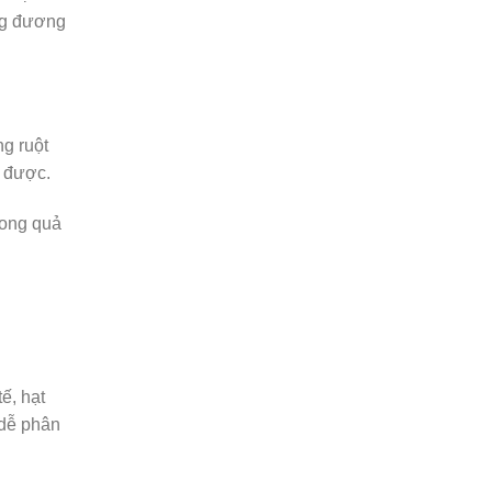
ơng đương
g ruột
t được.
rong quả
ế, hạt
 dễ phân