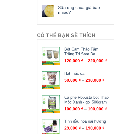
Sữa ong chúa giá bao
nhiêu?
CÓ THỂ BẠN SẼ THÍCH
Bột Cam Thảo Tắm
Trắng Trị Sạm Da
120,000
₫
–
220,000
₫
Hạt mắc ca
50,000
₫
–
230,000
₫
Cà phê Robusta bột Thảo
Mộc Xanh - gói 500gram
100,000
₫
–
190,000
₫
Tinh dầu hoa oải hương
29,000
₫
–
190,000
₫