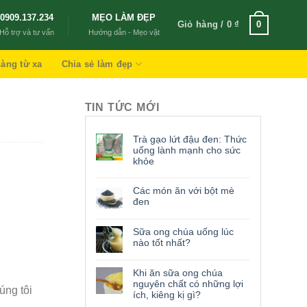
0909.137.234
MẸO LÀM ĐẸP
Giỏ hàng /
0
₫
0
Hỗ trợ và tư vấn
Hướng dẫn - Mẹo vặt
àng từ xa
Chia sẻ làm đẹp
TIN TỨC MỚI
Trà gạo lứt đậu đen: Thức
uống lành mạnh cho sức
khỏe
Các món ăn với bột mè
đen
Sữa ong chúa uống lúc
nào tốt nhất?
Khi ăn sữa ong chúa
nguyên chất có những lợi
úng tôi
ích, kiêng kị gì?