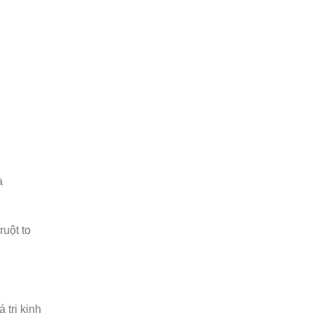
à
ruột to
 trị kinh