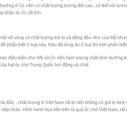
ổ nhưỡng ở Úc nên có chất lượng tương đối cao , có thể nói tư
p khẩu từ Úc rất lớn .
ột số vùng có chất lượng trái to và đồng đều như của Mỹ nhưn
ể phân biệt 2 loại này. Nếu đã từng ăn 2 loại thì mới phân biệ
được điều kiện như Mỹ và Úc nên hàm lượng chất dinh dưỡng t
của hạt óc chó Trung Quốc hơi đắng và chát.
 Bắc , chất lượng ở Việt Nam rất tệ nên không có giá trị kinh t
ít nếp nhăn. Hình minh họa bên trên là quả óc chó Việt Nam, rất