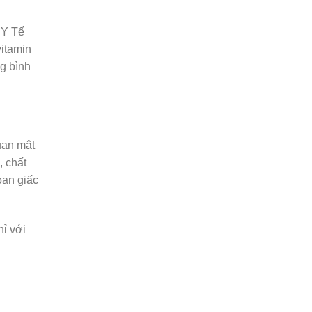
 Y Tế
vitamin
g bình
quan mật
, chất
oạn giấc
hỉ với