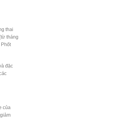
g thai
 (từ tháng
, Phốt
và đặc
 các
e của
y giảm