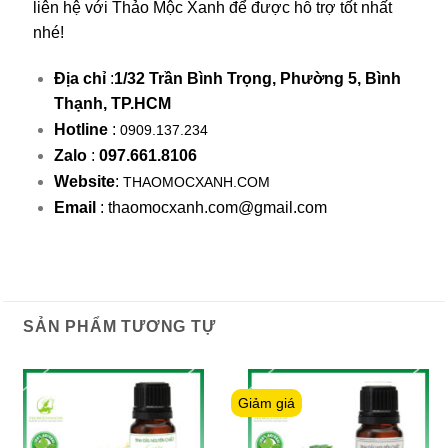
liên hệ với Thảo Mộc Xanh để được hỗ trợ tốt nhất
nhé!
Địa chỉ
:
1/32 Trần Bình Trọng, Phường 5, Bình
Thạnh, TP.HCM
Hotline
:
0909.137.234
Zalo
:
097.661.8106
Website
:
THAOMOCXANH.COM
Email
: thaomocxanh.com@gmail.com
SẢN PHẨM TƯƠNG TỰ
Giảm giá