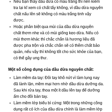
Nếu bạn thấy dầu dừa có màu trắng thì nên kiểm
tra lại kĩ xem có chất tẩy không, vì dầu dừa nguyên
chất nấu lên sẽ không có màu trắng tinh vậy
được.
Hoặc phân biệt qua mùi của dầu dừa nguyên
chất thơm nhẹ và có mùi giống kẹo dừa. Nếu có
mùi thơm khác thì chắc chắn là hương liệu đã
được pha trộn và chắc chắn sẽ có thêm chất bảo
quản, nếu vậy thì không tốt cho sức khỏe của bạn,
có thể gây ung thư.
Một số công dụng của dầu dừa nguyên chất:
Làm mềm da tay: Đôi tay khô nứt vì làm lụng nay
đã lành lặn, mềm mại hơn nhờ dầu dừa dưỡng da.
Sau khi rửa tay, thoa một ít dầu lên tay để dưỡng
ẩm cho đôi bàn tay.
Làm mềm lớp biểu bì cứng: Một trong những công
dụng rất có ích của dầu dừa chính là làm mềm lớp