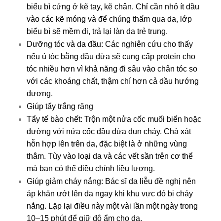
biểu bì cứng ở kẽ tay, kẽ chân. Chỉ cần nhỏ ít dầu
vào các kẽ móng và để chúng thấm qua da, lớp
biểu bì sẽ mềm đi, trả lại làn da trẻ trung.
Dưỡng tóc và da đầu: Các nghiên cứu cho thấy
nếu ủ tóc bằng dầu dừa sẽ cung cấp protein cho
tóc nhiều hơn vì khả năng đi sâu vào chân tóc so
với các khoáng chất, thậm chí hơn cả dầu hướng
dương.
Giúp tẩy trắng răng
Tẩy tế bào chết: Trộn một nửa cốc muối biển hoặc
đường với nửa cốc dầu dừa đun chảy. Chà xát
hỗn hợp lên trên da, đặc biệt là ở những vùng
thâm. Tùy vào loại da và các vết sần trên cơ thể
mà bạn có thể điều chỉnh liều lượng.
Giúp giảm cháy nắng: Bác sĩ da liễu đề nghị nên
áp khăn ướt lên da ngay khi khu vực đó bị cháy
nắng. Lặp lại điều này một vài lần một ngày trong
10–15 phút để giữ độ ẩm cho da.