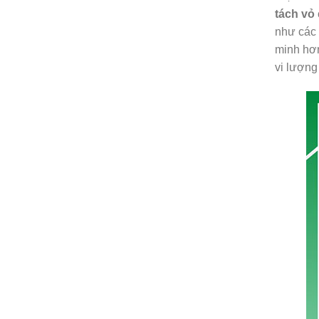
tách vỏ
như các 
minh hơn
vi lượng