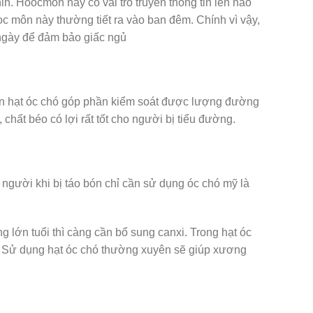
. Hoocmon này có vai trò truyền thông tin lên não
c môn này thường tiết ra vào ban đêm. Chính vì vậy,
ngày để đảm bảo giấc ngủ
ăn hạt óc chó góp phần kiểm soát được lượng đường
 chất béo có lợi rất tốt cho người bị tiểu đường.
u người khi bị táo bón chỉ cần sử dụng óc chó mỹ là
g lớn tuổi thì càng cần bổ sung canxi. Trong hạt óc
 . Sử dụng hạt óc chó thường xuyên sẽ giúp xương