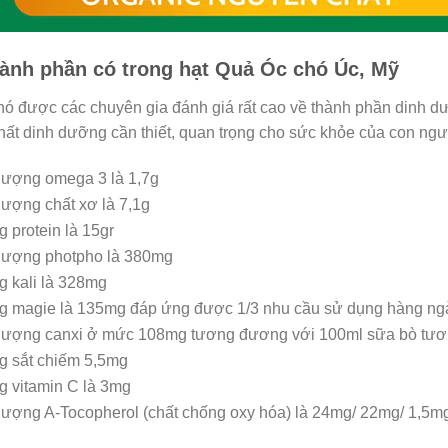
ành phần có trong hạt Quả Óc chó Úc, Mỹ
hó được các chuyên gia đánh giá rất cao về thành phần dinh d
ất dinh dưỡng cần thiết, quan trọng cho sức khỏe của con ngư
ượng omega 3 là 1,7g
ượng chất xơ là 7,1g
 protein là 15gr
ượng photpho là 380mg
 kali là 328mg
 magie là 135mg đáp ứng được 1/3 nhu cầu sử dụng hàng ng
ượng canxi ở mức 108mg tương đương với 100ml sữa bò tươ
 sắt chiếm 5,5mg
 vitamin C là 3mg
ượng A-Tocopherol (chất chống oxy hóa) là 24mg/ 22mg/ 1,5m