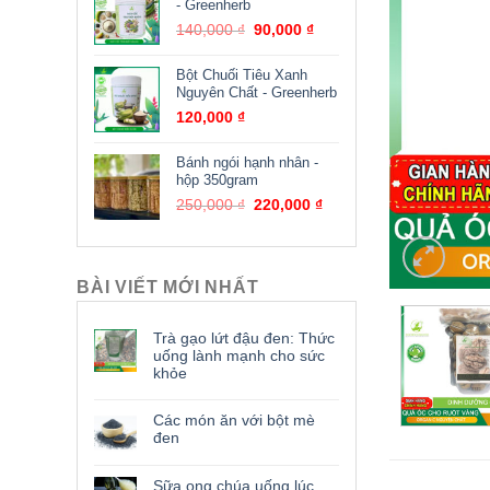
- Greenherb
140,000
₫
90,000
₫
Bột Chuối Tiêu Xanh
Nguyên Chất - Greenherb
120,000
₫
Bánh ngói hạnh nhân -
hộp 350gram
250,000
₫
220,000
₫
BÀI VIẾT MỚI NHẤT
Trà gạo lứt đậu đen: Thức
uống lành mạnh cho sức
khỏe
Các món ăn với bột mè
đen
Sữa ong chúa uống lúc