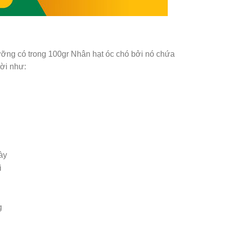
ưỡng có trong 100gr Nhân hạt óc chó bởi nó chứa
ời như:
ày
i
g