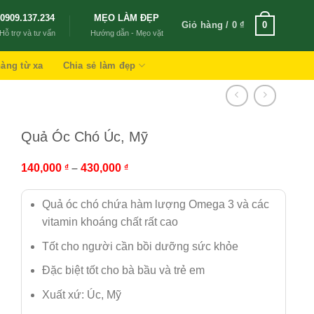
0909.137.234
MẸO LÀM ĐẸP
Giỏ hàng /
0
₫
0
Hỗ trợ và tư vấn
Hướng dẫn - Mẹo vặt
àng từ xa
Chia sẻ làm đẹp
Quả Óc Chó Úc, Mỹ
140,000
–
430,000
₫
₫
Quả óc chó chứa hàm lượng Omega 3 và các
vitamin khoáng chất rất cao
Tốt cho người cần bồi dưỡng sức khỏe
Đặc biệt tốt cho bà bầu và trẻ em
Xuất xứ: Úc, Mỹ