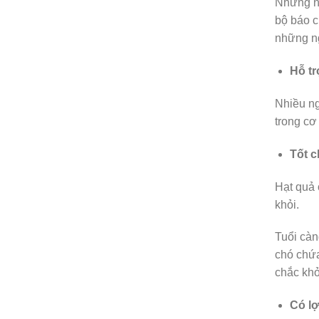
Những ng
bộ báo c
những ng
Hỗ tr
Nhiều ng
trong cơ
Tốt c
Hạt quả 
khỏi.
Tuổi càn
chó chứa
chắc kh
Có lợ