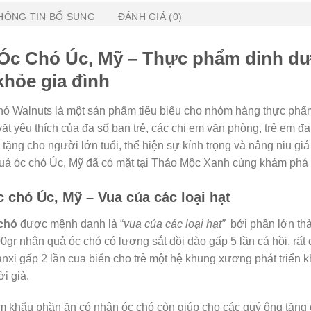
HÔNG TIN BỔ SUNG
ĐÁNH GIÁ (0)
Óc Chó Úc, Mỹ – Thực phẩm dinh dưỡ
khỏe gia đình
hó Walnuts là một sản phẩm tiêu biểu cho nhóm hàng thực ph
ặt yêu thích của đa số bạn trẻ, các chị em văn phòng, trẻ em đa
 tặng cho người lớn tuổi, thể hiện sự kính trọng và nâng niu giá
uả óc chó Úc, Mỹ đã có mặt tại Thảo Mộc Xanh cùng khám phá
 chó Úc, Mỹ – Vua của các loại hạt
chó
được mệnh danh là “
vua của các loại hạt”
bởi phần lớn th
0gr nhân quả óc chó có lượng sắt dồi dào gấp 5 lần cá hồi, rất 
nxi gấp 2 lần cua biển cho trẻ một hệ khung xương phát triển
i già.
m khẩu phần ăn có nhân óc chó còn giúp cho các quý ông tăng