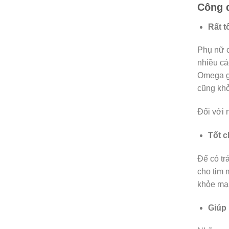
Công 
Rất t
Phụ nữ c
nhiều cá
Omega gó
cũng khỏ
Đối với 
Tốt c
Để có tr
cho tim 
khỏe mạ
Giúp