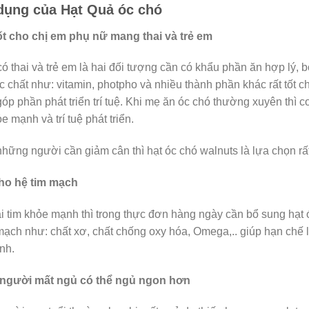
dụng của Hạt Quả óc chó
ốt cho chị em phụ nữ mang thai và trẻ em
ó thai và trẻ em là hai đối tượng cần có khẩu phần ăn hợp lý,
c chất như: vitamin, photpho và nhiều thành phần khác rất tốt c
p phần phát triển trí tuệ. Khi mẹ ăn óc chó thường xuyên thì c
e mạnh và trí tuệ phát triển.
những người cần giảm cân thì hạt óc chó walnuts là lựa chọn rất 
ho hệ tim mạch
ái tim khỏe mạnh thì trong thực đơn hàng ngày cần bổ sung hạt ó
mạch như: chất xơ, chất chống oxy hóa, Omega,.. giúp hạn chế l
nh.
 người mất ngủ có thể ngủ ngon hơn