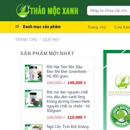
Skip
to
content
Danh mục sản phẩm
Trang chủ
Cửa hà
TRANG CHỦ
/
QUẢ HẠT
SẢN PHẨM MỚI NHẤT
Bột Hạt Sen Mix Đậu
Đen Mè Đen Greenherb -
Hủ 450 gram
190,000
₫
149,000
₫
Bột mè đen nguyên chất
mix đậu đen xanh lòng
không đường Green-Herb
nguyên chất tự nhiên - hủ
500gram
180,000
₫
110,000
₫
Ngũ Cốc Tinh Bột Kháng