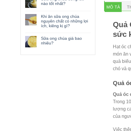
nào tốt nhất?
MÔ TẢ
T
Khi ăn sữa ong chúa
nguyên chất có những lợi
Quả 
ích, kiêng kị gì?
sức 
Sữa ong chúa giá bao
nhiêu?
Hạt óc c
món ăn v
quà biếu
chó và q
Quả óc
Quả óc 
Trong 10
lượng ca
của ngườ
Việc thê