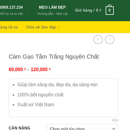
0909.137.234
MẸO LÀM ĐẸP
Giỏ hàng /
0
₫
0
Hỗ trợ và tư vấn
Hướng dẫn - Mẹo vặt
àng từ xa
Chia sẻ làm đẹp
Cám Gạo Tắm Trắng Nguyên Chất
60,000
–
120,000
₫
₫
Giúp làm sáng da, đẹp da, da sáng mịn
100% bột nguyên chất
Xuất xứ Việt Nam
XÓA
CÂN NẶNG