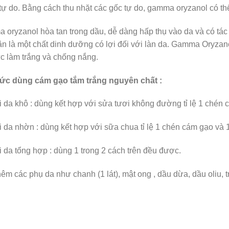
tự do. Bằng cách thu nhặt các gốc tự do, gamma oryzanol có th
 oryzanol hòa tan trong dầu, dễ dàng hấp thụ vào da và có tá
n là một chất dinh dưỡng có lợi đối với làn da. Gamma Oryza
c làm trắng và chống nắng.
ức dùng cám gạo tắm trắng nguyên chất :
i da khô : dùng kết hợp với sửa tươi không đường tỉ lệ 1 chén 
i da nhờn : dùng kết hợp với sữa chua tỉ lệ 1 chén cám gạo và 
i da tổng hợp : dùng 1 trong 2 cách trên đều được.
hêm các phụ da như chanh (1 lát), mật ong , dầu dừa, dầu oliu, 