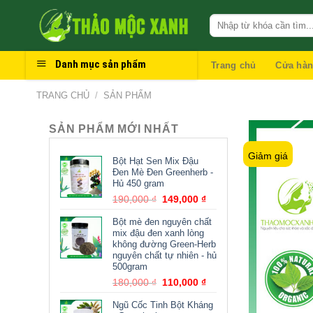
Skip
to
content
Danh mục sản phẩm
Trang chủ
Cửa hà
TRANG CHỦ
/
SẢN PHẨM
SẢN PHẨM MỚI NHẤT
Giảm giá
Bột Hạt Sen Mix Đậu
Đen Mè Đen Greenherb -
Hủ 450 gram
190,000
₫
149,000
₫
Bột mè đen nguyên chất
mix đậu đen xanh lòng
không đường Green-Herb
nguyên chất tự nhiên - hủ
500gram
180,000
₫
110,000
₫
Ngũ Cốc Tinh Bột Kháng