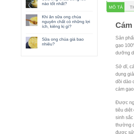
nào tốt nhất?
MÔ TẢ
T
Khi ăn sữa ong chúa
nguyên chất có những lợi
Cám 
ích, kiêng kị gì?
Sản ph
Sữa ong chúa giá bao
nhiêu?
gạo 100%
dưỡng d
Sở dĩ, c
dụng giả
dồi dào 
cám gạo 
Được ng
tiêu diệ
sinh sắc
thường đ
được sử 