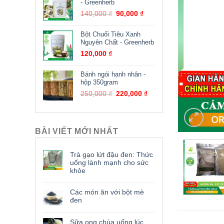
- Greenherb
140,000
₫
90,000
₫
Bột Chuối Tiêu Xanh
Nguyên Chất - Greenherb
120,000
₫
Bánh ngói hạnh nhân -
hộp 350gram
250,000
₫
220,000
₫
BÀI VIẾT MỚI NHẤT
Trà gạo lứt đậu đen: Thức
uống lành mạnh cho sức
khỏe
Các món ăn với bột mè
đen
Sữa ong chúa uống lúc