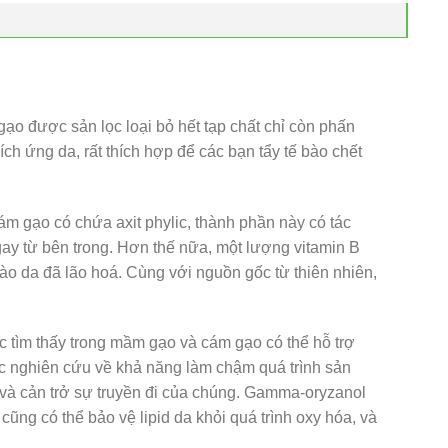
o được sản lọc loại bỏ hết tạp chất chỉ còn phấn
h ứng da, rất thích hợp để các bạn tẩy tế bào chết
ám gạo có chứa axit phylic, thành phần này có tác
gay từ bên trong. Hơn thế nữa, một lượng vitamin B
bào da đã lão hoá. Cùng với nguồn gốc từ thiên nhiên,
 tìm thấy trong mầm gạo và cám gạo có thể hỗ trợ
ợc nghiên cứu về khả năng làm chậm quá trình sản
a và cản trở sự truyền đi của chúng. Gamma-oryzanol
ng có thể bảo vệ lipid da khỏi quá trình oxy hóa, và