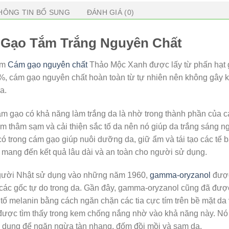
HÔNG TIN BỔ SUNG
ĐÁNH GIÁ (0)
Gạo Tắm Trắng Nguyên Chất
ẩm
Cám gạo nguyên chất
Thảo Mộc Xanh được lấy từ phấn hạt gạ
, cám gạo nguyên chất hoàn toàn từ tự nhiên nên không gây kíc
a.
ám gạo có khả năng làm trắng da là nhờ trong thành phần của c
m thâm sạm và cải thiện sắc tố da nên nó giúp da trắng sáng n
có trong cám gạo giúp nuôi dưỡng da, giữ ẩm và tái tạo các tế 
mang đến kết quả lâu dài và an toàn cho người sử dụng.
ười Nhật sử dụng vào những năm 1960,
gamma-oryzanol
được
t các gốc tự do trong da. Gần đây, gamma-oryzanol cũng đã đư
 tố melanin bằng cách ngăn chặn các tia cực tím trên bề mặt d
ược tìm thấy trong kem chống nắng nhờ vào khả năng này. Nó cũ
dụng để ngăn ngừa tàn nhang, đốm đồi mồi và sạm da.