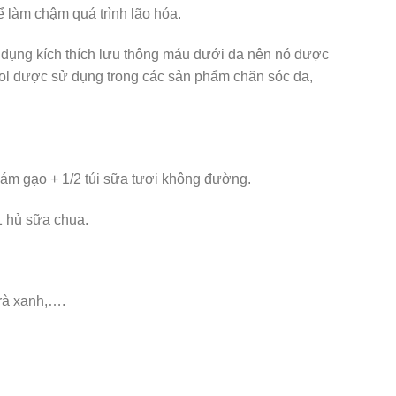
ể làm chậm quá trình lão hóa.
c dụng kích thích lưu thông máu dưới da nên nó được
nol được sử dụng trong các sản phẩm chăn sóc da,
cám gạo + 1/2 túi sữa tươi không đường.
1 hủ sữa chua.
trà xanh,….