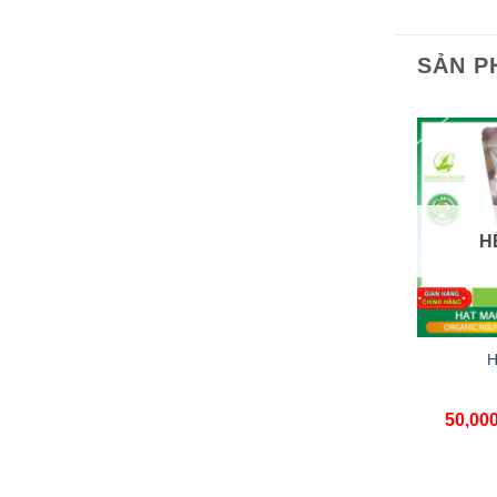
SẢN P
H
H
50,00