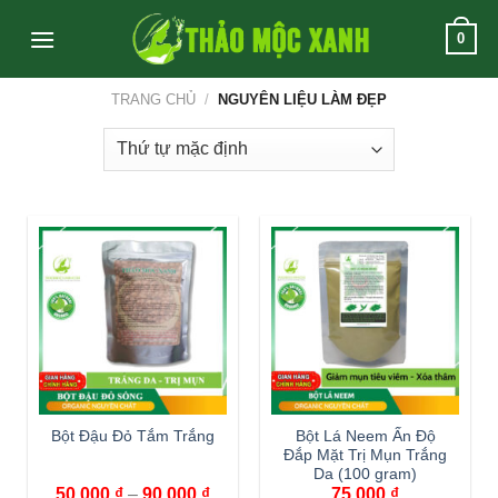
Skip
0
to
content
TRANG CHỦ
/
NGUYÊN LIỆU LÀM ĐẸP
Bột Đậu Đỏ Tắm Trắng
Bột Lá Neem Ấn Độ
Đắp Mặt Trị Mụn Trắng
Da (100 gram)
50,000
₫
–
90,000
₫
75,000
₫