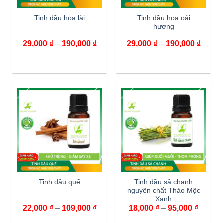
Tinh dầu hoa lài
Tinh dầu hoa oải
hương
29,000
₫
–
190,000
₫
29,000
₫
–
190,000
₫
Tinh dầu quế
Tinh dầu sả chanh
nguyên chất Thảo Mộc
Xanh
22,000
₫
–
109,000
₫
18,000
₫
–
95,000
₫