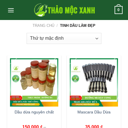
Skip
0
to
content
TRANG CHỦ
/
TINH DẦU LÀM ĐẸP
Dầu dừa nguyên chất
Mascara Dầu Dừa
150,000
₫
–
35,000
₫