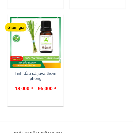
Giảm giá
Tinh dầu sả java thơm
phòng
18,000
₫
–
95,000
₫