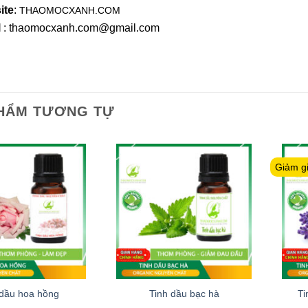
ite
:
THAOMOCXANH.COM
l
: thaomocxanh.com@gmail.com
HẨM TƯƠNG TỰ
Giảm g
 dầu hoa hồng
Tinh dầu bạc hà
Ti