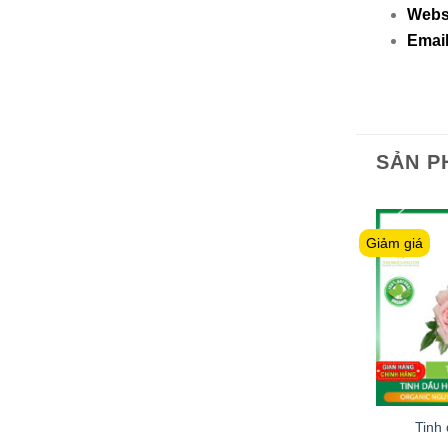
Webs
Emai
SẢN P
Giảm giá
Tinh