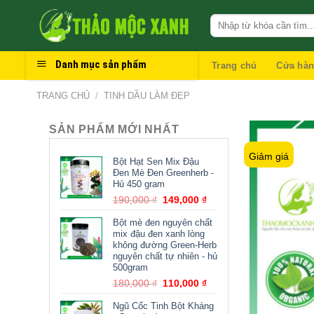
Skip
to
content
Danh mục sản phẩm
Trang chủ
Cửa hà
TRANG CHỦ
/
TINH DẦU LÀM ĐẸP
SẢN PHẨM MỚI NHẤT
Giảm giá
Bột Hạt Sen Mix Đậu
Đen Mè Đen Greenherb -
Hủ 450 gram
190,000
₫
149,000
₫
Bột mè đen nguyên chất
mix đậu đen xanh lòng
không đường Green-Herb
nguyên chất tự nhiên - hủ
500gram
180,000
₫
110,000
₫
Ngũ Cốc Tinh Bột Kháng