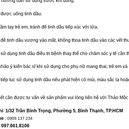
 hướng dẫn sử dụng trước khi dùng.
được uống tinh dầu.
ầm tay trẻ em, tránh để tinh dầu tiếp xúc với lửa.
để tinh dầu vương vào mắt, không thoa tinh dầu vào các vết t
sử dụng tinh dầu điều trị bệnh thay thế cho chăm sóc y tế cần th
hảo ý kiến bác sĩ khi sử dụng cho phụ nữ mang thai, trẻ em v
tiếp tục sử dụng tinh dầu nếu phát hiện có mùi, màu sắc lạ hoặc 
tiết cần được tư vấn về sản phẩm vui lòng liên hệ với Thảo Mộc
hỉ
:
1/32 Trần Bình Trọng, Phường 5, Bình Thạnh, TP.HCM
ne
:
0909.137.234
:
097.661.8106