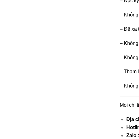
– Đọc kỹ
– Không 
– Để xa t
– Không 
– Không 
– Tham k
– Không 
Mọi chi 
Địa c
Hotli
Zalo