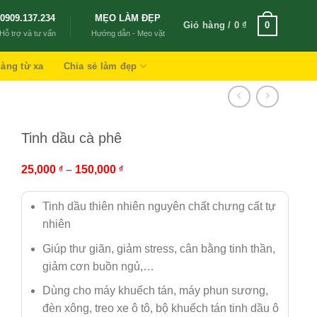
0909.137.234
MẸO LÀM ĐẸP
Giỏ hàng /
0
₫
0
Hỗ trợ và tư vấn
Hướng dẫn - Mẹo vặt
àng từ xa
Chia sẻ làm đẹp
Tinh dầu cà phê
25,000
–
150,000
₫
₫
Tinh dầu thiên nhiên nguyên chất chưng cất tự
nhiên
Giúp thư giãn, giảm stress, cân bằng tinh thần,
giảm cơn buồn ngủ,…
Dùng cho máy khuếch tán, máy phun sương,
đèn xông, treo xe ô tô, bộ khuếch tán tinh dầu ô