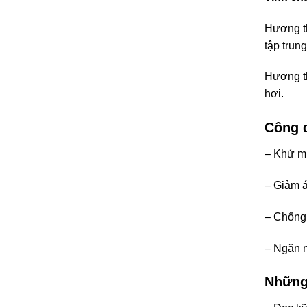
Hương t
tập trun
Hương t
hơi.
Công 
– Khử mù
– Giảm á
– Chống 
– Ngăn n
Những 