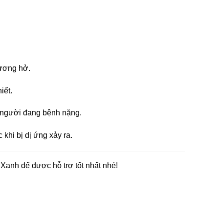
hương hở.
iết.
à người đang bệnh nặng.
khi bị dị ứng xảy ra.
 Xanh để được hỗ trợ tốt nhất nhé!