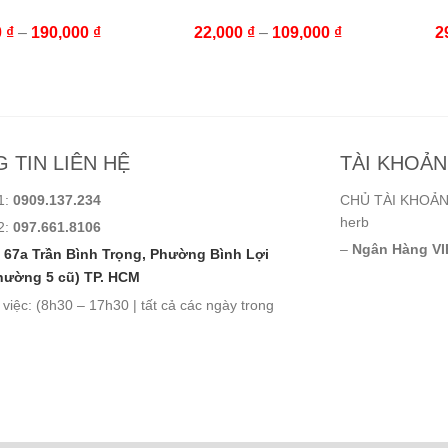
0
₫
–
190,000
₫
22,000
₫
–
109,000
₫
2
 TIN LIÊN HỆ
TÀI KHOẢ
1:
0909.137.234
CHỦ TÀI KHOẢN:
herb
2:
097.661.8106
–
Ngân Hàng VI
67a Trần Bình Trọng, Phường Bình Lợi
hường 5 cũ) TP. HCM
 việc: (8h30 – 17h30 | tất cả các ngày trong