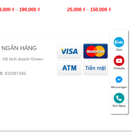
9,000
₫
–
190,000
₫
25,000
₫
–
150,000
₫
N NGÂN HÀNG
Zalo
 Hộ kinh doanh Green-
Youtube
B:
932087345
Messenger
Gọi Ngay