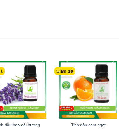
iá
Giảm giá
G
nh dầu hoa oải hương
Tinh dầu cam ngọt