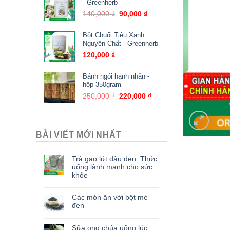
- Greenherb
140,000
₫
90,000
₫
Bột Chuối Tiêu Xanh
Nguyên Chất - Greenherb
120,000
₫
Bánh ngói hạnh nhân -
hộp 350gram
250,000
₫
220,000
₫
BÀI VIẾT MỚI NHẤT
Trà gạo lứt đậu đen: Thức
uống lành mạnh cho sức
khỏe
Các món ăn với bột mè
đen
Sữa ong chúa uống lúc