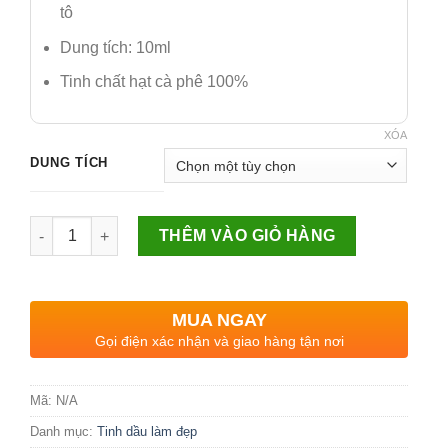
tô
Dung tích: 10ml
Tinh chất hạt cà phê 100%
XÓA
DUNG TÍCH
Số lượng
THÊM VÀO GIỎ HÀNG
MUA NGAY
Gọi điện xác nhận và giao hàng tận nơi
Mã:
N/A
Danh mục:
Tinh dầu làm đẹp