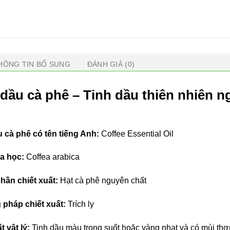
HÔNG TIN BỔ SUNG
ĐÁNH GIÁ (0)
 dầu cà phê – Tinh dầu thiên nhiên 
h
 cà phê có tên tiếng Anh:
Coffee Essential Oil
a học:
Coffea arabica
hần chiết xuất:
Hạt cà phê nguyên chất
pháp chiết xuất:
Trích ly
t vật lý:
Tinh dầu màu trong suốt hoặc vàng nhạt và có mùi thơ