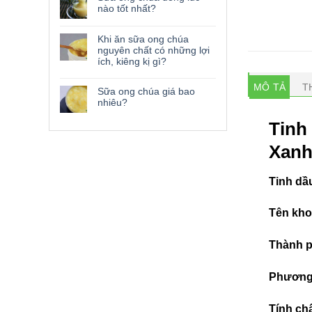
nào tốt nhất?
Khi ăn sữa ong chúa
nguyên chất có những lợi
ích, kiêng kị gì?
MÔ TẢ
T
Sữa ong chúa giá bao
nhiêu?
Tinh
Xan
Tinh dầu
Tên kho
Thành p
Phương 
Tính chấ