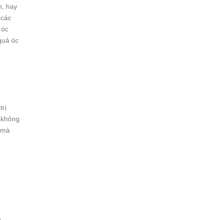
n, hay
 các
 óc
quả óc
trị
g không
 mà