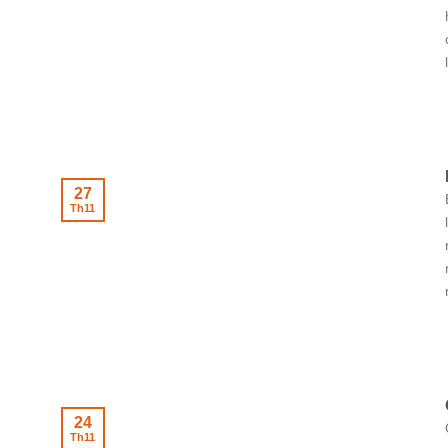
27
Th11
24
Th11