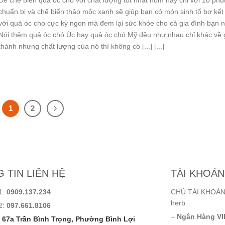
Để chế biến quả óc chó với chất lượng tốt nhất hôm nay chỉ với 10 phú
chuẩn bị và chế biến thảo mộc xanh sẽ giúp bạn có món sinh tố bơ kết
với quả óc cho cực kỳ ngon mà đem lại sức khỏe cho cả gia đình bạn 
Nói thêm quả óc chó Úc hay quả óc chó Mỹ đều như nhau chỉ khác về 
thành nhưng chất lượng của nó thì không có [...] [...]
1
2
 TIN LIÊN HỆ
TÀI KHOẢ
1:
0909.137.234
CHỦ TÀI KHOẢN:
herb
2:
097.661.8106
–
Ngân Hàng VI
67a Trần Bình Trọng, Phường Bình Lợi