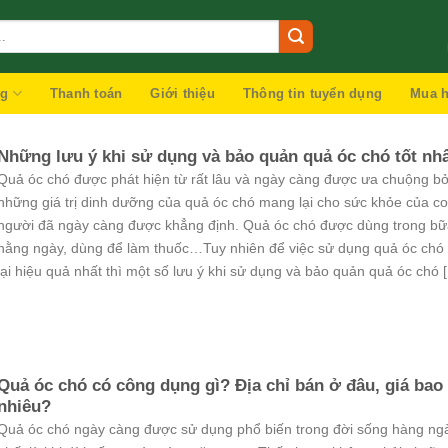
ng
Thanh toán
Giới thiệu
Thông tin tuyển dụng
Mua h
Những lưu ý khi sử dụng và bảo quản quả óc chó tốt nh
Quả óc chó được phát hiện từ rất lâu và ngày càng được ưa chuộng bở
những giá trị dinh dưỡng của quả óc chó mang lại cho sức khỏe của c
người đã ngày càng được khẳng định. Quả óc chó được dùng trong bữ
hằng ngày, dùng để làm thuốc…Tuy nhiên để việc sử dụng quả óc ch
lại hiệu quả nhất thì một số lưu ý khi sử dụng và bảo quản quả óc chó [...
Quả óc chó có công dụng gì? Địa chỉ bán ở đâu, giá bao
nhiêu?
Quả óc chó ngày càng được sử dụng phổ biến trong đời sống hàng ng