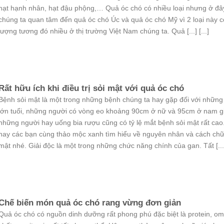
hạt hạnh nhân, hạt đậu phộng,… Quả óc chó có nhiều loại nhưng ở đâ
chúng ta quan tâm đến quả óc chó Úc và quả óc chó Mỹ vì 2 loại này c
lượng tương đó nhiều ở thị trường Việt Nam chúng ta. Quả [...] [...]
Rất hữu ích khi điều trị sỏi mật với quả óc chó
Bệnh sỏi mật là một trong những bệnh chúng ta hay gặp đối với những
lớn tuổi, những người có vòng eo khoảng 90cm ở nữ và 95cm ở nam gi
những người hay uống bia rượu cũng có tỷ lệ mắt bệnh sỏi mật rất ca
nay các bạn cùng thảo mộc xanh tìm hiểu về nguyên nhân và cách chữ
mật nhé. Giải độc là một trong những chức năng chính của gan. Tất [...] 
Chế biến món quả óc chó rang vừng đơn giản
Quả óc chó có nguồn dinh dưỡng rất phong phú đặc biệt là protein, o