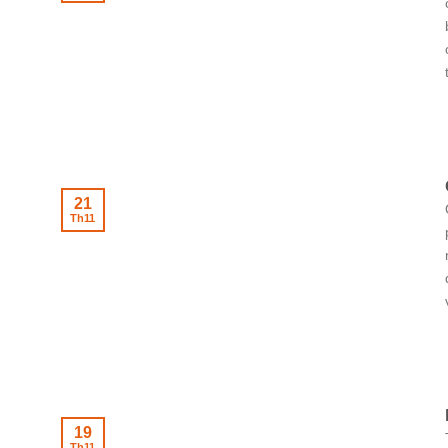
21
Th11
19
Th11