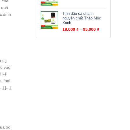
n chế
n quả
Tinh dầu sả chanh
a đình
nguyên chất Thảo Mộc
Xanh
18,000
₫
–
95,000
₫
à sự
nó vào
i kể
u loại
 [...]
quả óc