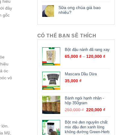
g hiểu
Sữa ong chúa giá bao
ới đây
nhiêu?
n gốc
CÓ THỂ BẠN SẼ THÍCH
Bột đậu nành đã rang xay
65,000
₫
–
120,000
₫
hỏe
thiệu
uả óc
Mascara Dầu Dừa
 bóc vỏ
35,000
₫
Bánh ngói hạnh nhân -
hộp 350gram
250,000
₫
220,000
₫
Bột mè đen nguyên chất
 lớn.
mix đậu đen xanh lòng
không đường Green-Herb
ia Mỹ,