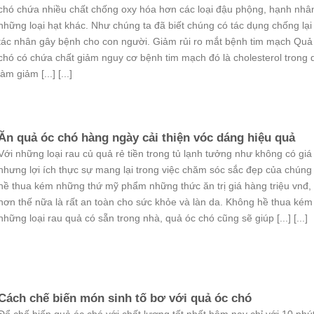
chó chứa nhiều chất chống oxy hóa hơn các loại đậu phộng, hạnh nhâ
những loại hạt khác. Như chúng ta đã biết chúng có tác dụng chống lại
tác nhân gây bệnh cho con người. Giảm rủi ro mắt bệnh tim mạch Quả
chó có chứa chất giảm nguy cơ bệnh tim mạch đó là cholesterol trong 
làm giảm [...] [...]
Ăn quả óc chó hàng ngày cải thiện vóc dáng hiệu quả
Với những loại rau củ quả rẻ tiền trong tủ lạnh tưởng như không có giá 
nhưng lợi ích thực sự mang lại trong việc chăm sóc sắc đẹp của chún
hề thua kém những thứ mỹ phẩm những thức ăn trị giá hàng triệu vnđ,
hơn thế nữa là rất an toàn cho sức khỏe và làn da. Không hề thua kém
những loại rau quả có sẵn trong nhà, quả óc chó cũng sẽ giúp [...] [...]
Cách chế biến món sinh tố bơ với quả óc chó