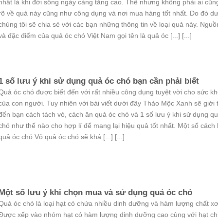
nhất là khi đời sống ngày càng tăng cao. Thế nhưng không phải ai cũn
rõ về quả này cũng như công dụng và nơi mua hàng tốt nhất. Do đó dư
chúng tôi sẽ chia sẻ với các bạn những thông tin về loại quả này. Nguồ
và đặc điểm của quả óc chó Việt Nam gọi tên là quả óc [...] [...]
1 số lưu ý khi sử dụng quả óc chó bạn cần phải biết
Quả óc chó được biết đến với rất nhiều công dụng tuyệt vời cho sức k
của con người. Tuy nhiên với bài viết dưới đây Thảo Mộc Xanh sẽ giới 
đến bạn cách tách vỏ, cách ăn quả óc chó và 1 số lưu ý khi sử dụng q
chó như thế nào cho hợp lí để mang lại hiệu quả tốt nhất. Một số cách
quả óc chó Vỏ quả óc chó sẽ khá [...] [...]
Một số lưu ý khi chọn mua và sử dụng quả óc chó
Quả óc chó là loại hạt có chứa nhiều dinh dưỡng và hàm lượng chất xơ
Được xếp vào nhóm hạt có hàm lượng dinh dưỡng cao cùng với hạt ch