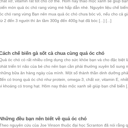
chất xơ, vitamin rất tốt cho cơ thể. Hôm nay thảo mộc xanh sẽ giúp bạ
biến món quả óc chó rang vừng mè hấp dẫn nhé. Nguyên liệu chế biế
óc chó rang vừng Bạn nên mua quả óc chó chưa bóc vỏ, nếu cho cả gi
từ 2 đến 3 người thì ăn tầm 300g đến 400g hạt đã bóc [...] [...]
Cách chế biến gà sốt cà chua cùng quả óc chó
Quả óc chó có rất nhiều công dụng cho sức khỏe bạn và cho đặc biệt l
phát triển trí não của bé cho nên bạn cần phải thưởng xuyên bổ sung 
những bữa ăn hàng ngày của mình. Một số thành thần dinh dưỡng phả
đến có trong quả óc chó như protein, omega-3, chất xơ, vitamin E, nhiề
vi khoáng có trong hạt. Hôm nay thảo mộc xanh sẽ giúp bạn chế biến [...]
Những đều bạn nên biết về quả óc chó
Theo nguyên cứu của Joe Vinson thuộc đại học Scranton đã nói rằng 