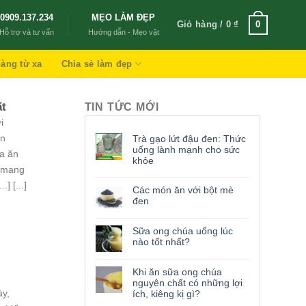
0909.137.234
MẸO LÀM ĐẸP
Giỏ hàng /
0
₫
0
Hỗ trợ và tư vấn
Hướng dẫn - Mẹo vặt
àng từ xa
Chia sẻ làm đẹp
ất
TIN TỨC MỚI
i
on
Trà gạo lứt đậu đen: Thức
uống lành mạnh cho sức
a ăn
khỏe
ó mang
] [...]
Các món ăn với bột mè
đen
Sữa ong chúa uống lúc
nào tốt nhất?
Khi ăn sữa ong chúa
nguyên chất có những lợi
ày,
ích, kiêng kị gì?