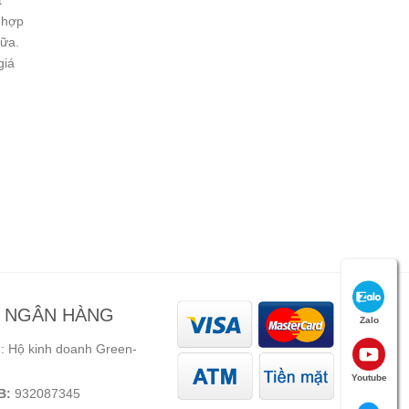
t
 hợp
nữa.
giá
N NGÂN HÀNG
Zalo
 Hộ kinh doanh Green-
Youtube
B:
932087345