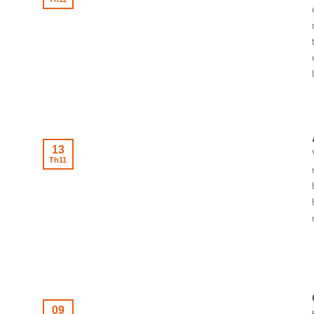
13
Th11
09