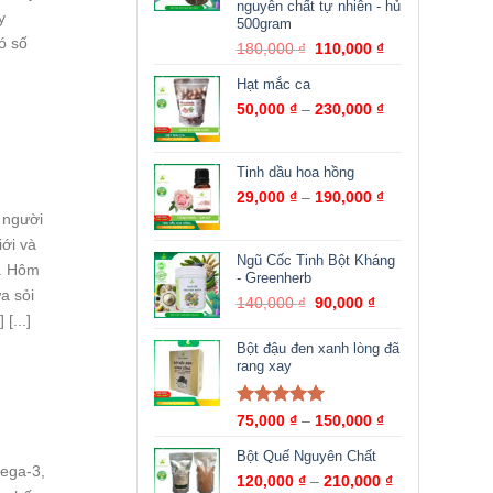
nguyên chất tự nhiên - hủ
y
500gram
ó số
180,000
₫
110,000
₫
Hạt mắc ca
50,000
₫
–
230,000
₫
Tinh dầu hoa hồng
29,000
₫
–
190,000
₫
 người
ới và
Ngũ Cốc Tinh Bột Kháng
o. Hôm
- Greenherb
a sỏi
140,000
₫
90,000
₫
[...]
Bột đậu đen xanh lòng đã
rang xay
Được xếp
75,000
₫
–
150,000
₫
hạng
5.00
5
sao
Bột Quế Nguyên Chất
mega-3,
120,000
₫
–
210,000
₫