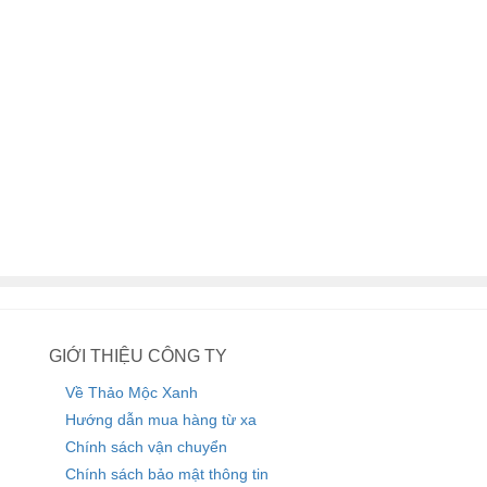
Bột làm đẹp
Bột trà xanh
Bột lá neem
Bột nghệ vàng đen
Bột cà phê
GIỚI THIỆU CÔNG TY
Về Thảo Mộc Xanh
Hướng dẫn mua hàng từ xa
Chính sách vận chuyển
Chính sách bảo mật thông tin