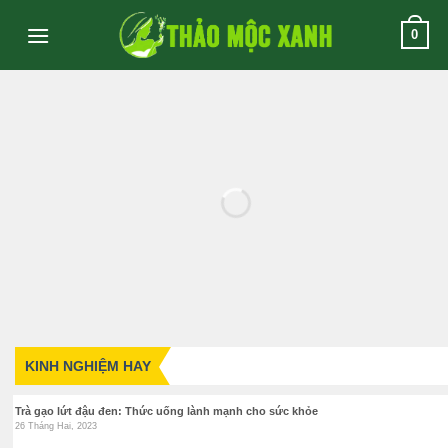
Skip
0
to
content
KINH NGHIỆM HAY
Trà gạo lứt đậu đen: Thức uống lành mạnh cho sức khỏe
26 Tháng Hai, 2023