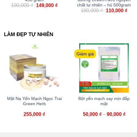
190,000
₫
chất tự nhiên – hủ 500gram
149,000
₫
180,000
₫
110,000
₫
LÀM ĐẸP TỰ NHIÊN
Giảm giá
Mặt Nạ Yến Mạch Ngọc Trai
Bột yến mạch xay mịn đắp
Green Herb
mặt
255,000
₫
50,000
₫
–
90,000
₫