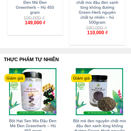
Đen Mè Đen
chất mix đậu đen xanh
Greenherb – Hủ 450
lòng không đường
gram
Green-Herb nguyên
190,000
₫
chất tự nhiên – hủ
149,000
₫
500gram
180,000
₫
110,000
₫
THỰC PHẨM TỰ NHIÊN
Giảm giá
Giảm giá
Bột Hạt Sen Mix Đậu Đen
Bột mè đen nguyên chất mix
Mè Đen Greenherb – Hủ
đậu đen xanh lòng không
450 gram
đường Green-Herb nguyên