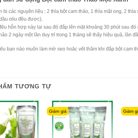
 bị các nguyên liệu : 2 thìa bột cam thảo, 1 thìa mật ong, 2 thì
dầu oliu đều được).
đều hỗn hợp này lại sau đó đắp lên mặt khoảng 30 phút sau đó 
hảo 2 ngày một lần duy trì trong 1 tháng sẽ thấy hiệu quả, lần đ
nếu bạn nào muốn làm mờ sẹo hoặc vết thâm khi đắp bột cam thả
HẨM TƯƠNG TỰ
Giảm giá
Giảm g