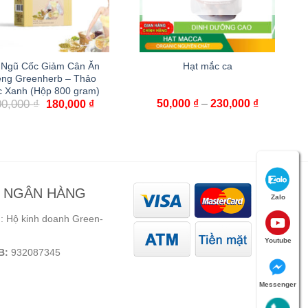
 Ngũ Cốc Giảm Cân Ăn
Hạt mắc ca
êng Greenherb – Thảo
 Xanh (Hộp 800 gram)
00,000
₫
50,000
₫
–
230,000
₫
180,000
₫
N NGÂN HÀNG
Zalo
 Hộ kinh doanh Green-
Youtube
B:
932087345
Messenger