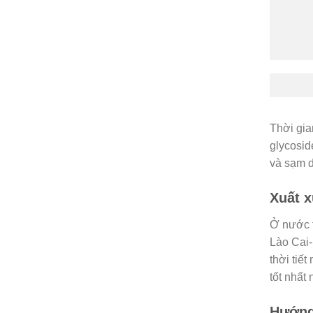
Thời gia
glycosid
và sạm d
Xuất 
Ở nước 
Lào Cai-
thời tiế
tốt nhất
Hướng