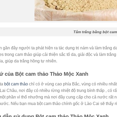
Tắm trắng bằng bột cam
n gần đây người ta phát hiện ra tác dụng trị nám và làm trắng 
es trong cam thảo giúp cải thiện sắc tố da, giải độc và làm trắn
a, giúp da trắng hồng tự nhiên.
xứ của Bột cam thảo Thảo Mộc Xanh
ta
bột cam thảo
chỉ có ở vùng cao phía Bắc, vùng có nhiều nhất
Lai Châu, nơi đây có nhiều rừng nhiệt độ trung bình thấp , có rất
t một phần vì thổ nhưỡng mà nơi đây cung cấp cho cả nước rất nh
 nước. Nếu bạn mua bột cam thảo chính gốc ở Lào Cai sẽ thấy r
 dẫn sử dụng Bột cam thảo Thảo Mộc Xanh