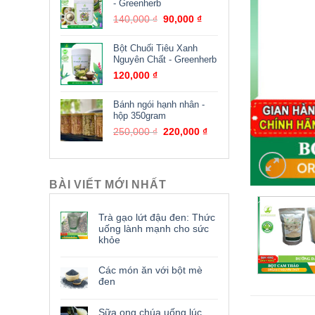
- Greenherb
140,000
₫
90,000
₫
Bột Chuối Tiêu Xanh
Nguyên Chất - Greenherb
120,000
₫
Bánh ngói hạnh nhân -
hộp 350gram
250,000
₫
220,000
₫
BÀI VIẾT MỚI NHẤT
Trà gạo lứt đậu đen: Thức
uống lành mạnh cho sức
khỏe
Các món ăn với bột mè
đen
Sữa ong chúa uống lúc