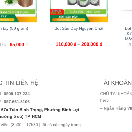
n tây (50 gram)
Bột Sắn Dây Nguyên Chất
Bột
Ki
Mộc
00
₫
110,000
₫
–
200,000
₫
2
65,000
₫
 TIN LIÊN HỆ
TÀI KHOẢ
1:
0909.137.234
CHỦ TÀI KHOẢN:
herb
2:
097.661.8106
–
Ngân Hàng VI
67a Trần Bình Trọng, Phường Bình Lợi
hường 5 cũ) TP. HCM
 việc: (8h30 – 17h30 | tất cả các ngày trong