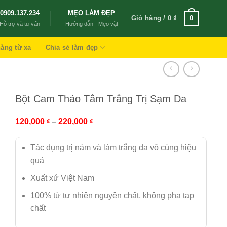
0909.137.234
MẸO LÀM ĐẸP
Giỏ hàng /
0
₫
0
Hỗ trợ và tư vấn
Hướng dẫn - Mẹo vặt
àng từ xa
Chia sẻ làm đẹp
Bột Cam Thảo Tắm Trắng Trị Sạm Da
120,000
–
220,000
₫
₫
Tác dụng trị nám và làm trắng da vô cùng hiệu
quả
Xuất xứ Việt Nam
100% từ tự nhiên nguyên chất, không pha tạp
chất