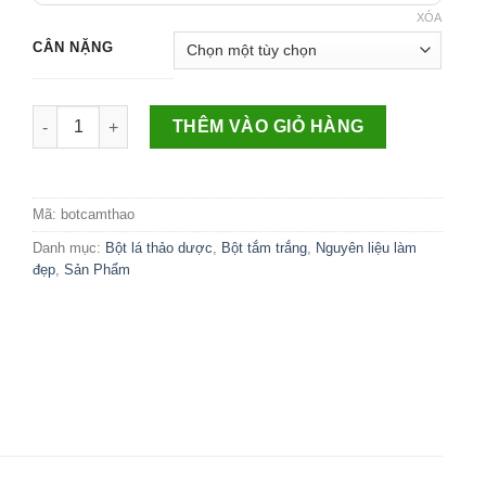
XÓA
CÂN NẶNG
Số lượng
THÊM VÀO GIỎ HÀNG
Mã:
botcamthao
Danh mục:
Bột lá thảo dược
,
Bột tắm trắng
,
Nguyên liệu làm
đẹp
,
Sản Phẩm