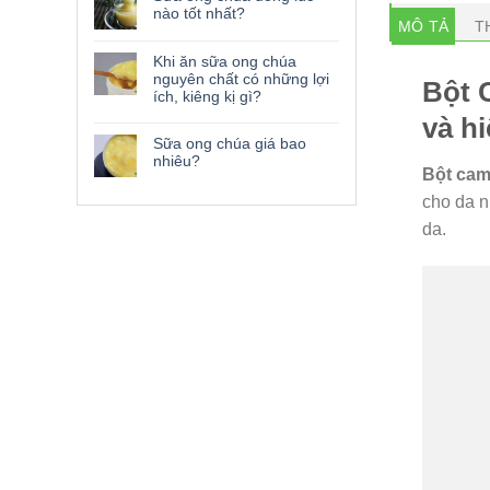
nào tốt nhất?
MÔ TẢ
T
Khi ăn sữa ong chúa
nguyên chất có những lợi
Bột 
ích, kiêng kị gì?
và h
Sữa ong chúa giá bao
nhiêu?
Bột cam
cho da n
da.