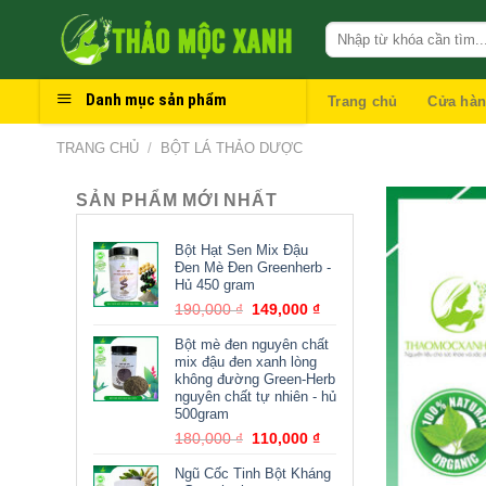
Skip
to
content
Danh mục sản phẩm
Trang chủ
Cửa hà
TRANG CHỦ
/
BỘT LÁ THẢO DƯỢC
SẢN PHẨM MỚI NHẤT
Bột Hạt Sen Mix Đậu
Đen Mè Đen Greenherb -
Hủ 450 gram
190,000
₫
149,000
₫
Bột mè đen nguyên chất
mix đậu đen xanh lòng
không đường Green-Herb
nguyên chất tự nhiên - hủ
500gram
180,000
₫
110,000
₫
Ngũ Cốc Tinh Bột Kháng