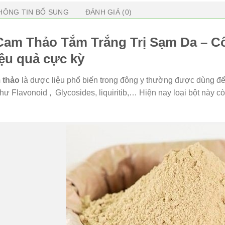
HÔNG TIN BỔ SUNG
ĐÁNH GIÁ (0)
Cam Thảo Tắm Trắng Trị Sạm Da – Cô
iệu quả cực kỳ
 thảo
là dược liệu phổ biến trong đông y thường được dùng để 
hư Flavonoid , Glycosides, liquiritib,… Hiện nay loại bột này cò