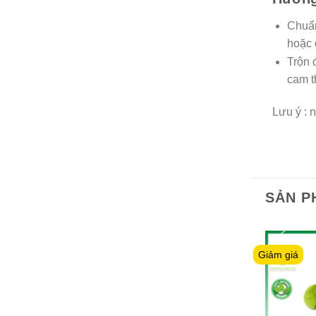
Chuẩn
hoặc 
Trộn 
cam t
Lưu ý : 
SẢN P
Giảm giá