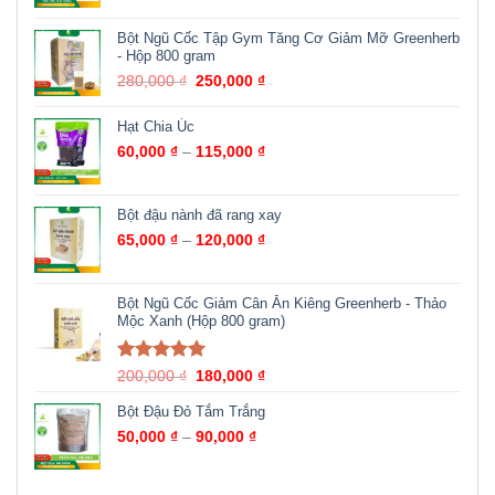
Bột Ngũ Cốc Tập Gym Tăng Cơ Giảm Mỡ Greenherb
- Hộp 800 gram
280,000
₫
250,000
₫
Hạt Chia Úc
60,000
₫
–
115,000
₫
Bột đậu nành đã rang xay
65,000
₫
–
120,000
₫
Bột Ngũ Cốc Giảm Cân Ăn Kiêng Greenherb - Thảo
Mộc Xanh (Hộp 800 gram)
Được xếp
200,000
₫
180,000
₫
hạng
5.00
5
sao
Bột Đậu Đỏ Tắm Trắng
50,000
₫
–
90,000
₫