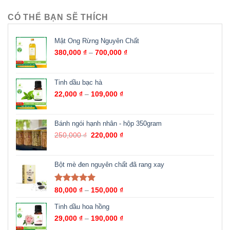
CÓ THỂ BẠN SẼ THÍCH
Mật Ong Rừng Nguyên Chất
380,000
₫
–
700,000
₫
Tinh dầu bạc hà
22,000
₫
–
109,000
₫
Bánh ngói hạnh nhân - hộp 350gram
250,000
₫
220,000
₫
Bột mè đen nguyên chất đã rang xay
Được xếp
80,000
₫
–
150,000
₫
hạng
5.00
5
sao
Tinh dầu hoa hồng
29,000
₫
–
190,000
₫