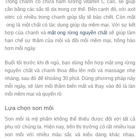
Trong chanh có chứa hàm lượng vitamin C cao, sẽ giúp
cân bằng các sắc tố da trong cơ thể. Bên cạnh đó, với axit
xitric có nhiều trong chanh giúp tẩy tế bào chết. Còn mật
ong là một chất có tác dụng giúp da mềm mại. Với sự kết
hợp của chanh và
mật ong rừng nguyên chất
sẽ giúp làm
hạn chế sự thâm của môi và đôi môi mềm mại, hồng hào
hơn mỗi ngày
Buổi tối trước khi đi ngủ, bạn dùng hỗn hợp mật ong rừng
nguyên chất và chanh thoa đều lên môi và massage nhẹ
nhàng, sau đó để khoảng 30 phút. Dùng phương pháp này
mỗi ngày, sẽ làm môi thâm biến mất và thay vào đó là làn
môi mềm mại và quyến rũ
Lựa chọn son môi
Son môi là mỹ phẩm không thể thiếu được đối với tất cả
phụ nữ chúng ta. Hiện nay, trên thị trường có rất nhiều loại
son môi với nhiều màu sắc và kiểu dáng khác nhau.