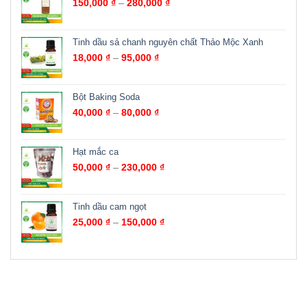
150,000
₫
–
280,000
₫
Tinh dầu sả chanh nguyên chất Thảo Mộc Xanh
18,000
₫
–
95,000
₫
Bột Baking Soda
40,000
₫
–
80,000
₫
Hạt mắc ca
50,000
₫
–
230,000
₫
Tinh dầu cam ngọt
25,000
₫
–
150,000
₫