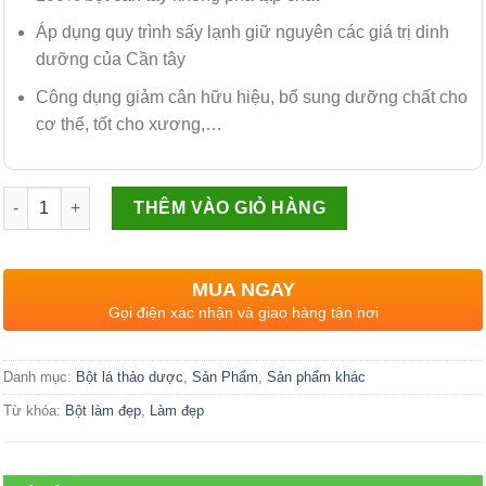
Áp dụng quy trình sấy lạnh giữ nguyên các giá trị dinh
dưỡng của Cần tây
Công dụng giảm cân hữu hiệu, bổ sung dưỡng chất cho
cơ thể, tốt cho xương,…
Số lượng
THÊM VÀO GIỎ HÀNG
MUA NGAY
Gọi điện xác nhận và giao hàng tận nơi
Danh mục:
Bột lá thảo dược
,
Sản Phẩm
,
Sản phẩm khác
Từ khóa:
Bột làm đẹp
,
Làm đẹp