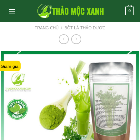
Skip
0
to
content
TRANG CHỦ
/
BỘT LÁ THẢO DƯỢC
Giảm giá