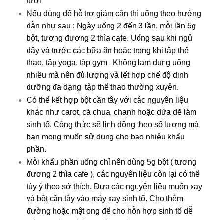
tươi
Nếu dùng để hỗ trợ giảm cân thì uống theo hướng
dẫn như sau : Ngày uống 2 đến 3 lần, mỗi lần 5g
bột, tương đương 2 thìa cafe. Uống sau khi ngủ
dậy và trước các bữa ăn hoặc trong khi tập thể
thao, tâp yoga, tập gym . Không lạm dụng uống
nhiều mà nên đủ lượng và lết hợp chế độ dinh
dưỡng đa dạng, tập thể thao thường xuyên.
Có thể kết hợp bột cần tây với các nguyên liệu
khác như carot, cà chua, chanh hoặc dứa để làm
sinh tố. Công thức sẽ linh động theo số lượng mà
bạn mong muốn sử dụng cho bao nhiêu khẩu
phần.
Mỗi khẩu phần uống chỉ nên dùng 5g bột ( tương
đương 2 thìa cafe ), các nguyên liệu còn lại có thể
tùy ý theo sở thích. Đưa các nguyên liệu muốn xay
và bột cần tây vào máy xay sinh tố. Cho thêm
đường hoặc mật ong để cho hỗn hợp sinh tố dễ