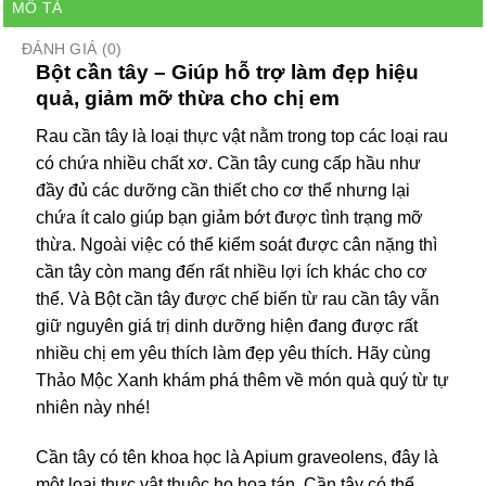
MÔ TẢ
ĐÁNH GIÁ (0)
Bột cần tây – Giúp hỗ trợ làm đẹp hiệu
quả, giảm mỡ thừa cho chị em
Rau cần tây là loại thực vật nằm trong top các loại rau
có chứa nhiều chất xơ. Cần tây cung cấp hầu như
đầy đủ các dưỡng cần thiết cho cơ thể nhưng lại
chứa ít calo giúp bạn giảm bớt được tình trạng mỡ
thừa. Ngoài việc có thể kiểm soát được cân nặng thì
cần tây còn mang đến rất nhiều lợi ích khác cho cơ
thể. Và Bột cần tây được chế biến từ rau cần tây vẫn
giữ nguyên giá trị dinh dưỡng hiện đang được rất
nhiều chị em yêu thích làm đẹp yêu thích. Hãy cùng
Thảo Mộc Xanh khám phá thêm về món quà quý từ tự
nhiên này nhé!
Cần tây có tên khoa học là Apium graveolens, đây là
một loại thực vật thuộc họ hoa tán. Cần tây có thể