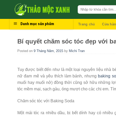
Skip
to
content
Danh mục sản phẩm
Trang chủ
Cửa hà
Bí quyết chăm sóc tóc đẹp với b
Posted on
9 Tháng Năm, 2015
by
Michi Tran
Tuy được biết đến như là một loại nguyên liệu nhà bế
nữ đam mê và yêu thích làm bánh, nhưng
baking s
muối hay muối nở) đồng thời cũng sở hữu những lợi 
tóc mềm mại, sạch gàu, óng mượt cho các chị em. Tì
Chăm sóc tóc với Baking Soda
Một mái tóc ra nhiều dầu, bị bết dính hay có nhiề