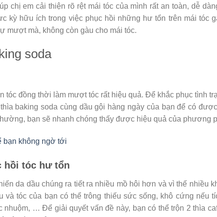
 chị em cải thiện rõ rệt mái tóc của mình rất an toàn, dễ dàn
c kỳ hữu ích trong việc phục hồi những hư tổn trên mái tóc g
i sự mượt mà, không còn gàu cho mái tóc.
king soda
n tóc đồng thời làm mượt tóc rất hiệu quả. Để khắc phục tình trạ
3 thìa baking soda cùng dầu gội hàng ngày của bạn để có đượ
thường, bạn sẽ nhanh chóng thấy được hiệu quả của phương p
 bạn không ngờ tới
 hồi tóc hư tổn
iến da dầu chúng ra tiết ra nhiều mồ hôi hơn và vì thế nhiều kh
u và tóc của bạn có thể trông thiếu sức sống, khô cứng nếu tí
 nhuộm, … Để giải quyết vấn đề này, bạn có thể trộn 2 thìa ca