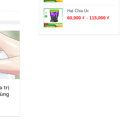
Hạt Chia Úc
60,000
₫
–
115,000
₫
 trị
vùng