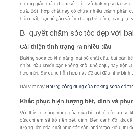
những giải pháp chăm sóc tóc. Và baking soda sẽ giúp
quả. Bởi, hợp chất này có chứa nhiều thành phần cự
hóa chất, loại bỏ gàu và tình trạng bết dính, mang lạ
Bí quyết chăm sóc tóc đẹp với ba
Cải thiện tình trạng ra nhiều dầu
Baking soda có khả năng loại bỏ chất dầu, bụi bẩn trê
nhiều dầu khiến bạn không khỏi khó chịu, hãy trộn 
hợp mới. Sử dụng hỗn hợp này để gội đầu như bình 
Bài viết hay
Những công dụng của baking soda có thể
Khắc phục hiện tượng bết, dính và phục
Với thờ tiết nắng nóng của mùa hè, nhiệt độ cao sẽ kh
của chị em sẽ trở nên bết, dính. Bên cạnh đó, da dầ
lượng lớn hóa chất như các sản phẩm tạo kiểu, thuốc