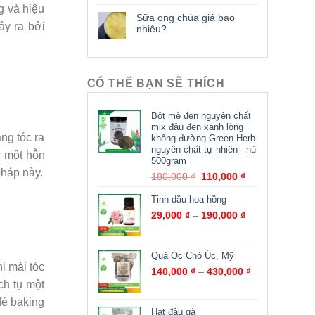
g và hiệu
Sữa ong chúa giá bao
ây ra bởi
nhiêu?
CÓ THỂ BẠN SẼ THÍCH
Bột mè đen nguyên chất
mix đậu đen xanh lòng
ng tóc ra
không đường Green-Herb
nguyên chất tự nhiên - hủ
c một hỗn
500gram
háp này.
180,000
₫
110,000
₫
Tinh dầu hoa hồng
29,000
₫
–
190,000
₫
Quả Óc Chó Úc, Mỹ
i mái tóc
140,000
₫
–
430,000
₫
ch tụ một
fé baking
Hạt đậu gà