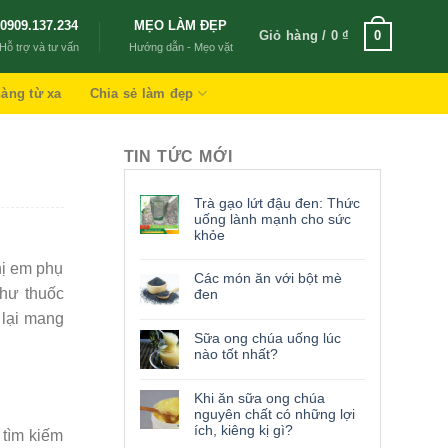
0909.137.234
MẸO LÀM ĐẸP
Giỏ hàng /
0
₫
0
Hỗ trợ và tư vấn
Hướng dẫn - Mẹo vặt
àng từ xa
Chia sẻ làm đẹp
TIN TỨC MỚI
Trà gạo lứt đậu đen: Thức
uống lành mạnh cho sức
khỏe
hị em phụ
Các món ăn với bột mè
như thuốc
đen
 lại mang
Sữa ong chúa uống lúc
nào tốt nhất?
Khi ăn sữa ong chúa
nguyên chất có những lợi
ích, kiêng kị gì?
 tìm kiếm