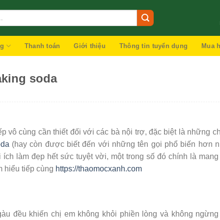
ng
Thanh toán
Giới thiệu
Thông tin tuyển dụng
Mua h
aking soda
p vô cùng cần thiết đối với các bà nội trợ, đặc biệt là những c
oda
(hay còn được biết đến với những tên gọi phổ biến hơn 
ích làm đẹp hết sức tuyệt vời, một trong số đó chính là mang
m hiểu tiếp cùng
https://thaomocxanh.com
u gàu đều khiến chị em không khỏi phiền lòng và không ngừng