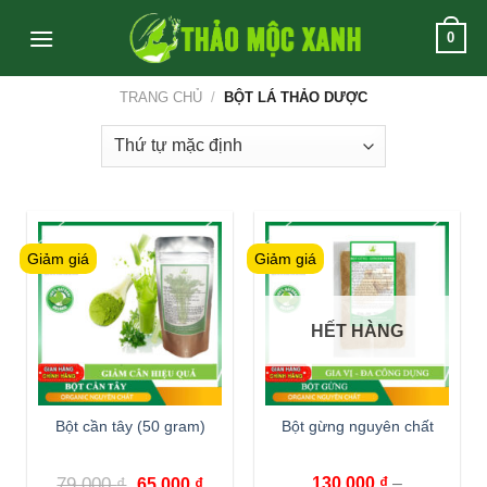
Skip
0
to
content
TRANG CHỦ
/
BỘT LÁ THẢO DƯỢC
Giảm giá
Giảm giá
HẾT HÀNG
Bột cần tây (50 gram)
Bột gừng nguyên chất
79,000
₫
130,000
₫
–
65,000
₫