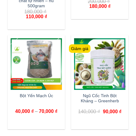
200,000
₫
chất tự nhiên – hủ
180,000
₫
500gram
180,000
₫
110,000
₫
Giảm giá
Bột Yến Mạch Úc
Ngũ Cốc Tinh Bột
Kháng – Greenherb
40,000
₫
–
70,000
₫
140,000
₫
90,000
₫