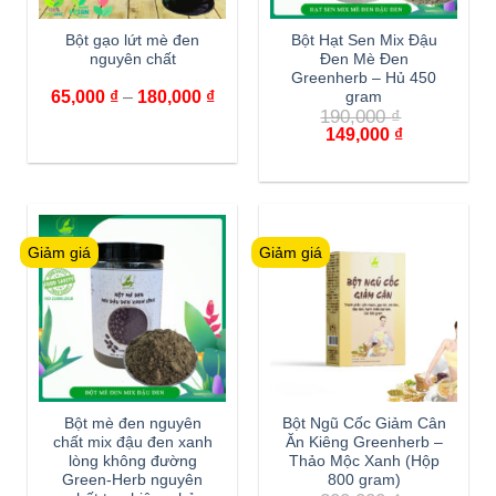
Bột gạo lứt mè đen
Bột Hạt Sen Mix Đậu
nguyên chất
Đen Mè Đen
Greenherb – Hủ 450
65,000
₫
–
180,000
₫
gram
190,000
₫
149,000
₫
Giảm giá
Giảm giá
Bột mè đen nguyên
Bột Ngũ Cốc Giảm Cân
chất mix đậu đen xanh
Ăn Kiêng Greenherb –
lòng không đường
Thảo Mộc Xanh (Hộp
Green-Herb nguyên
800 gram)