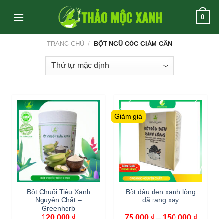
Skip
0
to
content
TRANG CHỦ
/
BỘT NGŨ CỐC GIẢM CÂN
Giảm giá
Bột Chuối Tiêu Xanh
Bột đậu đen xanh lòng
Nguyên Chất –
đã rang xay
Greenherb
120,000
₫
75,000
₫
–
150,000
₫