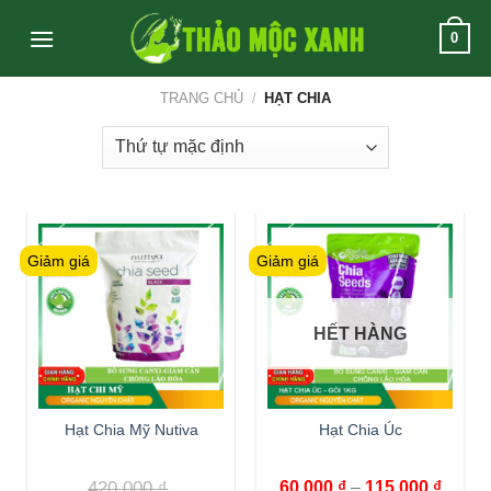
Skip
0
to
content
TRANG CHỦ
/
HẠT CHIA
Giảm giá
Giảm giá
HẾT HÀNG
Hạt Chia Mỹ Nutiva
Hạt Chia Úc
420,000
₫
60,000
₫
–
115,000
₫