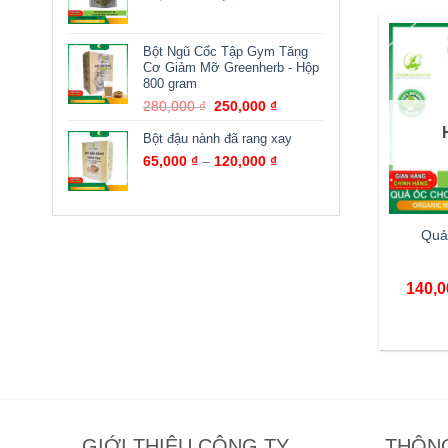
Bột Ngũ Cốc Tập Gym Tăng
Cơ Giảm Mỡ Greenherb - Hộp
800 gram
280,000
₫
250,000
₫
Bột đậu nành đã rang xay
65,000
₫
–
120,000
₫
Quả
140,
GIỚI THIỆU CÔNG TY
THÔNG