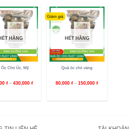
Giảm giá
HẾT HÀNG
HẾT HÀNG
 Óc Chó Úc, Mỹ
Quả óc chó vàng
000
₫
–
430,000
₫
80,000
₫
–
150,000
₫
 TIN LIÊN HỆ
TÀI KHOẢ