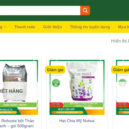
ng
Thanh toán
Giới thiệu
Thông tin tuyển dụng
Mua h
Hiển thị
Giảm giá
Giảm gi
HẾT HÀNG
 Robusta bột Thảo
Hạt Chia Mỹ Nutiva
anh – gói 500gram