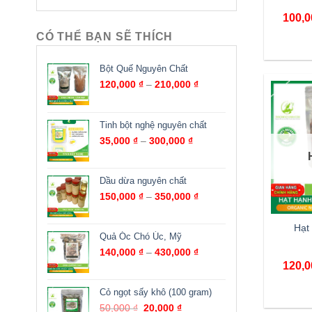
100,
CÓ THỂ BẠN SẼ THÍCH
Bột Quế Nguyên Chất
120,000
₫
–
210,000
₫
Tinh bột nghệ nguyên chất
35,000
₫
–
300,000
₫
Dầu dừa nguyên chất
150,000
₫
–
350,000
₫
Hạt
Quả Óc Chó Úc, Mỹ
140,000
₫
–
430,000
₫
120,
Cỏ ngọt sấy khô (100 gram)
50,000
₫
20,000
₫