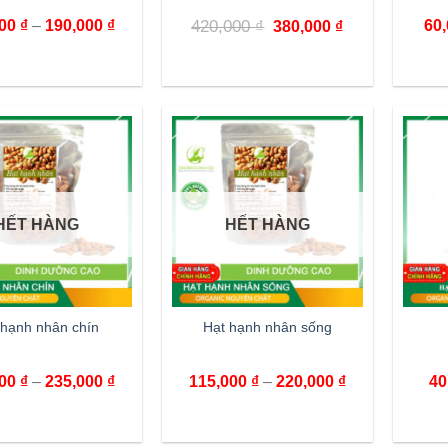
000
₫
–
190,000
₫
420,000
₫
60
380,000
₫
HẾT HÀNG
HẾT HÀNG
 hạnh nhân chín
Hạt hạnh nhân sống
000
₫
–
235,000
₫
115,000
₫
–
220,000
₫
40