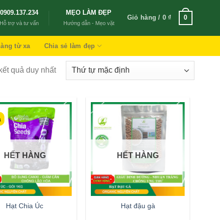
0909.137.234
MẸO LÀM ĐẸP
Giỏ hàng /
0
₫
0
Hỗ trợ và tư vấn
Hướng dẫn - Mẹo vặt
àng từ xa
Chia sẻ làm đẹp
 kết quả duy nhất
á
HẾT HÀNG
HẾT HÀNG
Hạt Chia Úc
Hạt đậu gà