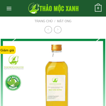
Skip
0
to
content
TRANG CHỦ
/
MẬT ONG
Giảm giá