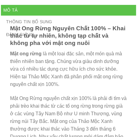
MÔ TẢ
THÔNG TIN BỔ SUNG
Mật Ong Rừng Nguyên Chất 100% – Khai
ĐÁNH GIÁ (0)
thác từ tự nhiên, không tạp chất và
không pha với mật ong nuôi
Mật ong rừng
là một loại đặc sản, một món quà mà
thiên nhiên ban tặng. Chúng vừa giàu dinh dưỡng
vừa có nhiều tác dụng cực hữu ích cho sức khỏe.
Hiện tại Thảo Mộc Xanh đã phân phối mật ong rừng
nguyên chất xịn 100%.
Mật Ong Rừng nguyên chất xịn 100% là phải đi tìm và
phải trèo khai thác từ các tổ ong rừng trong rừng già
ở các vùng Tây Nam Bộ như U minh Thượng, vùng
rừng núi Tây Bắc. Mật ong của Thảo Mộc Xanh
thường được khai thác vào Tháng 3 đến tháng 6
Dương Lịch. Như vậy chất lượng mới dám đảm bảo