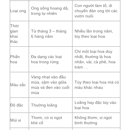
Con người làm tổ, di
Ong sống hoang dã,
Loại ong
chuyển đàn ong tới các
trong tự nhiên
vườn nuôi
Thời
gian
Từ tháng 3 – tháng
Nhiều lần trong năm,
khai
6 hàng năm
tùy theo loại hoa
thác
Chỉ một loại hoa duy
Phấn
Đa dạng các loại
nhất, thường là hoa
hoa
hoa trong rừng
nhãn, vải, cà phê, hoa
tràm …
Vàng nhạt vào đầu
mùa, sậm vào giữa
Tùy theo loại hoa mà có
Màu sắc
mùa và đen vào cuối
màu khác nhau
mùa
Loãng hay đặc tùy vào
Độ đặc
Thường loãng
loại hoa
Thơm, có vị ngọt
Không thơm, vị ngọt
Mùi vị
khé cổ
bình thường