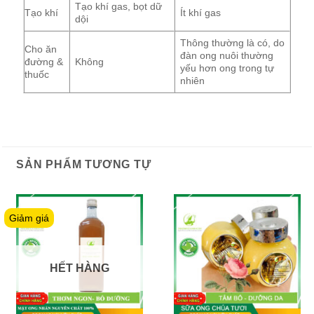
Tạo khí gas, bọt dữ
Tạo khí
Ít khí gas
dội
Thông thường là có, do
Cho ăn
đàn ong nuôi thường
đường &
Không
yếu hơn ong trong tự
thuốc
nhiên
SẢN PHẨM TƯƠNG TỰ
Giảm giá
HẾT HÀNG