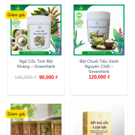
Giảm giá
Ngũ Cốc Tinh Bột
Bột Chuối Tiêu Xanh
Kháng – Greenherb
Nguyên Chất –
Greenherb
140,000
₫
120,000
₫
90,000
₫
Giảm giá