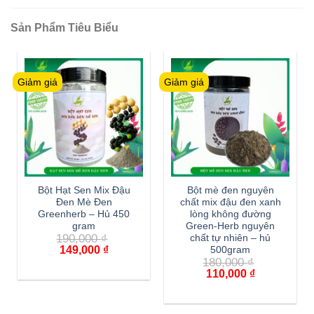
Sản Phẩm Tiêu Biểu
Giảm giá
Giảm giá
Bột Hạt Sen Mix Đậu
Bột mè đen nguyên
Đen Mè Đen
chất mix đậu đen xanh
Greenherb – Hủ 450
lòng không đường
gram
Green-Herb nguyên
190,000
₫
chất tự nhiên – hủ
149,000
₫
500gram
180,000
₫
110,000
₫