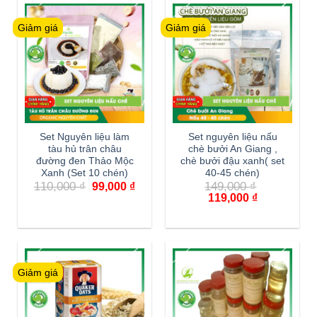
Giảm giá
Giảm giá
Set Nguyên liệu làm
Set nguyên liệu nấu
tàu hủ trân châu
chè bưởi An Giang ,
đường đen Thảo Mộc
chè bưởi đậu xanh( set
Xanh (Set 10 chén)
40-45 chén)
110,000
₫
149,000
₫
99,000
₫
119,000
₫
Giảm giá