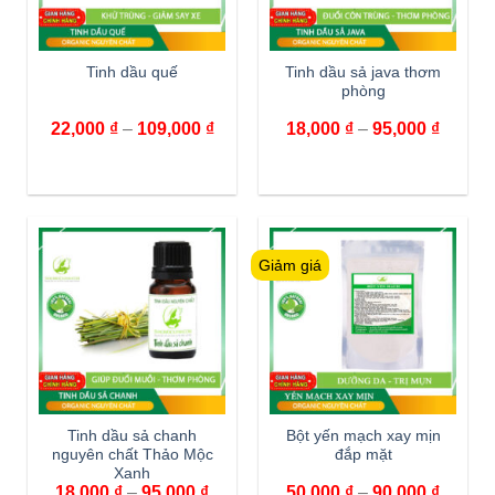
Tinh dầu quế
Tinh dầu sả java thơm
phòng
22,000
₫
–
109,000
₫
18,000
₫
–
95,000
₫
Giảm giá
Tinh dầu sả chanh
Bột yến mạch xay mịn
nguyên chất Thảo Mộc
đắp mặt
Xanh
18,000
₫
–
95,000
₫
50,000
₫
–
90,000
₫