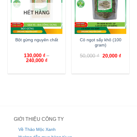
HẾT HÀNG
Bột gừng nguyên chất
Cỏ ngọt sấy khô (100
gram)
130,000
₫
–
50,000
₫
20,000
₫
240,000
₫
GIỚI THIỆU CÔNG TY
Về Thảo Mộc Xanh
Hướng dẫn mua hàng từ xa