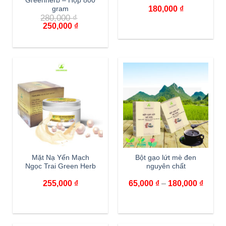
Greenherb – Hộp 800
180,000
₫
gram
280,000
₫
250,000
₫
Mặt Nạ Yến Mạch
Bột gạo lứt mè đen
Ngọc Trai Green Herb
nguyên chất
255,000
₫
65,000
₫
–
180,000
₫