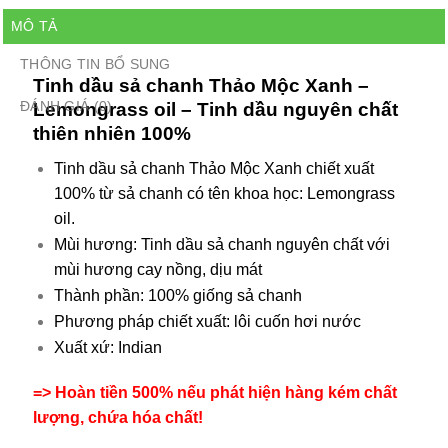
MÔ TẢ
THÔNG TIN BỔ SUNG
Tinh dầu sả chanh Thảo Mộc Xanh –
ĐÁNH GIÁ (0)
Lemongrass oil – Tinh dầu nguyên chất
thiên nhiên 100%
Tinh dầu sả chanh Thảo Mộc Xanh chiết xuất
100% từ sả chanh có tên khoa học: Lemongrass
oil.
Mùi hương: Tinh dầu sả chanh nguyên chất với
mùi hương cay nồng, dịu mát
Thành phần: 100% giống sả chanh
Phương pháp chiết xuất: lôi cuốn hơi nước
Xuất xứ: Indian
=> Hoàn tiền 500% nếu phát hiện hàng kém chất
lượng, chứa hóa chất!