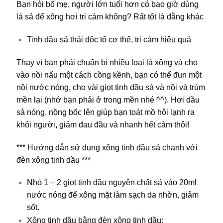
Bạn hỏi bố mẹ, người lớn tuổi hơn có bao giờ dùng
lá sả để xông hơi trị cảm không? Rất tốt là đằng khác
Tinh dầu sả thải độc tố cơ thể, trị cảm hiệu quả
Thay vì bạn phải chuẩn bị nhiều loại lá xông và cho
vào nồi nấu một cách cồng kềnh, bạn có thể đun một
nồi nước nóng, cho vài giọt tinh dầu sả và nồi và trùm
mền lại (nhớ bạn phải ở trong mền nhé ^^). Hơi dầu
sả nóng, nồng bốc lên giúp bạn toát mồ hôi lạnh ra
khỏi người, giảm đau đầu và nhanh hết cảm thôi!
*** Hướng dẫn sử dụng xông tinh dầu sả chanh với
đèn xông tinh dầu ***
Nhỏ 1 – 2 giọt tinh dầu nguyên chất sả vào 20ml
nước nóng để xông mặt làm sạch da nhờn, giảm
sốt.
Xông tinh dầu bằng đèn xông tinh dầu: