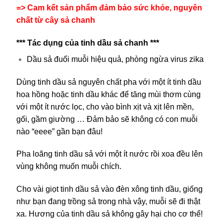
=> Cam kết sản phẩm đảm bảo sức khỏe, nguyên
chất từ cây sả chanh
*** Tác dụng của tinh dầu sả chanh ***
Dầu sả đuổi muỗi hiệu quả, phòng ngừa virus zika
Dùng tinh dầu sả nguyên chất pha với một ít tinh dầu
hoa hồng hoặc tinh dầu khác để tăng mùi thơm cùng
với một ít nước lọc, cho vào bình xịt và xịt lên mền,
gối, gầm giường … Đảm bảo sẽ không có con muỗi
nào “eeee” gần bạn đâu!
Pha loãng tinh dầu sả với một ít nước rồi xoa đều lên
vùng không muốn muỗi chích.
Cho vài giọt tinh dầu sả vào đèn xông tinh dầu, giống
như bạn đang trồng sả trong nhà vậy, muỗi sẽ đi thật
xa. Hương của tinh dầu sả không gây hại cho cơ thể!