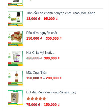
Tinh dầu sả chanh nguyên chất Thảo Mộc Xanh
18,000
₫
–
95,000
₫
Dầu dừa nguyên chất
150,000
₫
–
350,000
₫
Hạt Chia Mỹ Nutiva
420,000
₫
380,000
₫
Mật Ong Nhãn
150,000
₫
–
280,000
₫
Bột đậu đen xanh lòng đã rang xay
Được xếp
75,000
₫
–
150,000
₫
hạng
5.00
5