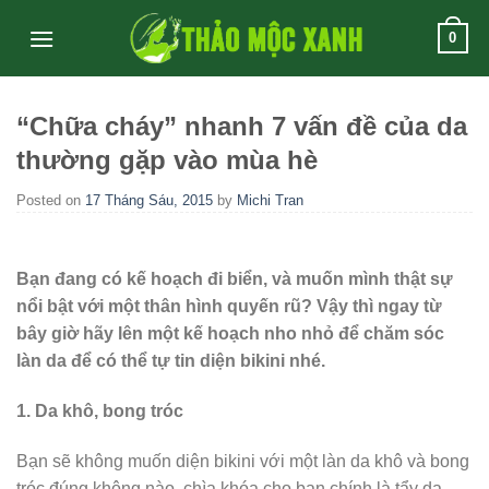
Skip
0
to
content
“Chữa cháy” nhanh 7 vấn đề của da
thường gặp vào mùa hè
Posted on
17 Tháng Sáu, 2015
by
Michi Tran
Bạn đang có kế hoạch đi biển, và muốn mình thật sự
nổi bật với một thân hình quyến rũ? Vậy thì ngay từ
bây giờ hãy lên một kế hoạch nho nhỏ để chăm sóc
làn da để có thể tự tin diện bikini nhé.
1. Da khô, bong tróc
Bạn sẽ không muốn diện bikini với một làn da khô và bong
tróc đúng không nào, chìa khóa cho bạn chính là tẩy da