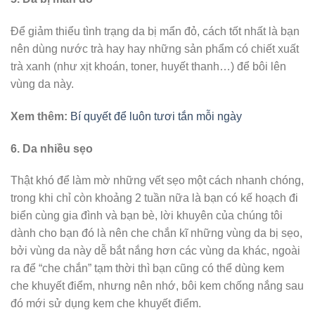
Để giảm thiểu tình trạng da bị mẩn đỏ, cách tốt nhất là bạn
nên dùng nước trà hay hay những sản phẩm có chiết xuất
trà xanh (như xịt khoán, toner, huyết thanh…) để bôi lên
vùng da này.
Xem thêm:
Bí quyết để luôn tươi tắn mỗi ngày
6. Da nhiều sẹo
Thật khó để làm mờ những vết sẹo một cách nhanh chóng,
trong khi chỉ còn khoảng 2 tuần nữa là bạn có kế hoạch đi
biển cùng gia đình và bạn bè, lời khuyên của chúng tôi
dành cho bạn đó là nên che chắn kĩ những vùng da bị sẹo,
bởi vùng da này dễ bắt nắng hơn các vùng da khác, ngoài
ra để “che chắn” tạm thời thì bạn cũng có thể dùng kem
che khuyết điểm, nhưng nên nhớ, bôi kem chống nắng sau
đó mới sử dụng kem che khuyết điểm.