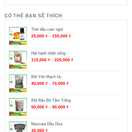
CÓ THỂ BẠN SẼ THÍCH
Tinh dầu cam ngọt
25,000
₫
–
150,000
₫
Hạt hạnh nhân sống
115,000
₫
–
220,000
₫
Bột Yến Mạch Úc
40,000
₫
–
70,000
₫
Bột Đậu Đỏ Tắm Trắng
50,000
₫
–
90,000
₫
Mascara Dầu Dừa
35,000
₫