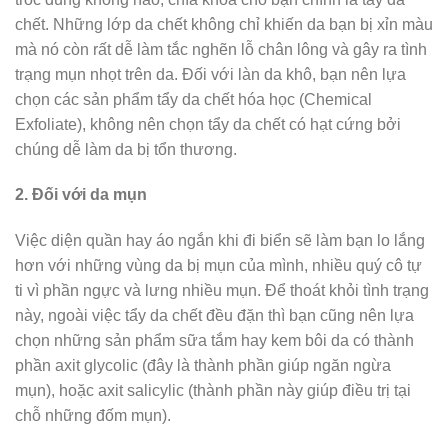
chết. Những lớp da chết không chỉ khiến da bạn bị xỉn màu
mà nó còn rất dễ làm tắc nghẽn lỗ chân lông và gây ra tình
trạng mụn nhọt trên da. Đối với làn da khô, bạn nên lựa
chọn các sản phẩm tẩy da chết hóa học (Chemical
Exfoliate), không nên chọn tẩy da chết có hạt cứng bởi
chúng dễ làm da bị tổn thương.
2. Đối với da mụn
Việc diện quần hay áo ngắn khi đi biển sẽ làm bạn lo lắng
hơn với những vùng da bị mụn của mình, nhiều quý cô tự
ti vì phần ngực và lưng nhiều mụn. Để thoát khỏi tình trạng
này, ngoài việc tẩy da chết đều đặn thì bạn cũng nên lựa
chọn những sản phẩm sữa tắm hay kem bôi da có thành
phần axit glycolic (đây là thành phần giúp ngăn ngừa
mụn), hoặc axit salicylic (thành phần này giúp điều trị tại
chỗ những đốm mụn).