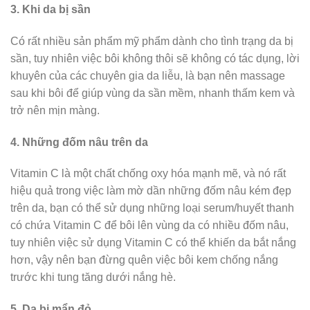
3. Khi da bị sần
Có rất nhiều sản phẩm mỹ phẩm dành cho tình trạng da bị
sần, tuy nhiên việc bôi không thôi sẽ không có tác dụng, lời
khuyên của các chuyên gia da liễu, là bạn nên massage
sau khi bôi để giúp vùng da sần mềm, nhanh thấm kem và
trở nên mịn màng.
4. Những đốm nâu trên da
Vitamin C là một chất chống oxy hóa mạnh mẽ, và nó rất
hiệu quả trong việc làm mờ dần những đốm nâu kém đẹp
trên da, bạn có thể sử dụng những loại serum/huyết thanh
có chứa Vitamin C để bôi lên vùng da có nhiều đốm nâu,
tuy nhiên việc sử dụng Vitamin C có thể khiến da bắt nắng
hơn, vậy nên bạn đừng quên việc bôi kem chống nắng
trước khi tung tăng dưới nắng hè.
5. Da bị mẩn đỏ