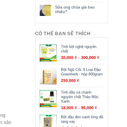
Sữa ong chúa giá bao
nhiêu?
CÓ THỂ BẠN SẼ THÍCH
Tinh bột nghệ nguyên
chất
35,000
₫
–
300,000
₫
Bột Ngũ Cốc 9 Loại Đậu
Greenherb - hộp 800gram
250,000
₫
Tinh dầu sả chanh
nguyên chất Thảo Mộc
Xanh
18,000
₫
–
95,000
₫
ũng
Bột đậu đen xanh lòng đã
rang xay
ợc sản