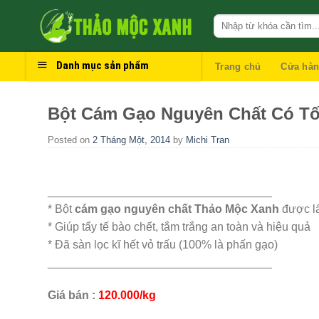
Skip
to
content
Danh mục sản phẩm
Trang chủ
Cửa hà
Bột Cám Gạo Nguyên Chất Có Tố
Posted on
2 Tháng Một, 2014
by
Michi Tran
___________________________________
* Bột
cám gạo nguyên chất Thảo Mộc Xanh
được lấ
* Giúp tẩy tế bào chết, tắm trắng an toàn và hiệu quả
* Đã sàn lọc kĩ hết vỏ trấu (100% là phấn gạo)
___________________________________
Giá bán :
120.000/kg