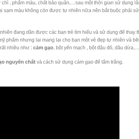
ư chì , phẩm màu, chất bảo quản,…sau một thời gian sử dụng lâ
 bị sạm màu không còn được tự nhiên nữa nên bắt buộc phải s
 nhiên đang dần được các bạn trẻ tìm hiểu và sử dụng để thay 
ỹ phẩm nhưng lại mang lại cho bạn một vẻ đẹp tự nhiên và bề
rất nhiều như :
cám gạo
, bột yến mạch , bột đậu đỏ, dầu dừa,…
ạo nguyên chất
và cách sử dụng cám gạo để tắm trắng.
: