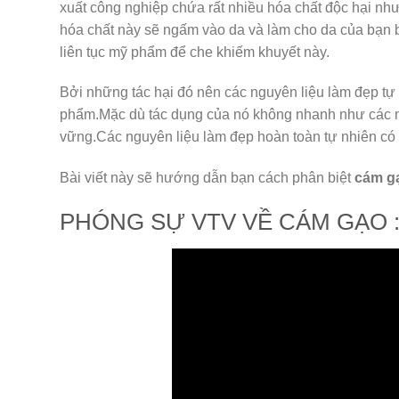
xuất công nghiệp chứa rất nhiều hóa chất độc hại nh
hóa chất này sẽ ngấm vào da và làm cho da của bạn
liên tục mỹ phẩm để che khiếm khuyết này.
Bởi những tác hại đó nên các nguyên liệu làm đẹp tự
phẩm.Mặc dù tác dụng của nó không nhanh như các m
vững.Các nguyên liệu làm đẹp hoàn toàn tự nhiên có 
Bài viết này sẽ hướng dẫn bạn cách phân biệt
cám g
PHÓNG SỰ VTV VỀ CÁM GẠO 