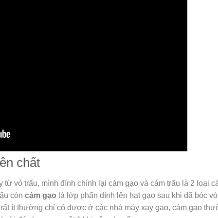
ên chất
y từ vỏ trấu, mình đính chính lại cám gạo và cám trấu là 2 loại 
rấu còn
cám gạo
là lớp phấn dính lên hạt gạo sau khi đã bóc vỏ.
rất ít thường chỉ có được ở các nhà máy xay gạo, cám gạo th