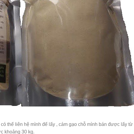
 có thể liên hệ mình để lấy , cám gạo chỗ mình bán được lấy t
c khoảng 30 kg.