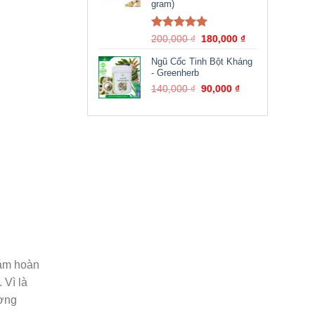
gram)
Được xếp
200,000
₫
180,000
₫
hạng
5.00
5
sao
Ngũ Cốc Tinh Bột Kháng
- Greenherb
140,000
₫
90,000
₫
cám hoàn
 Vì là
ường