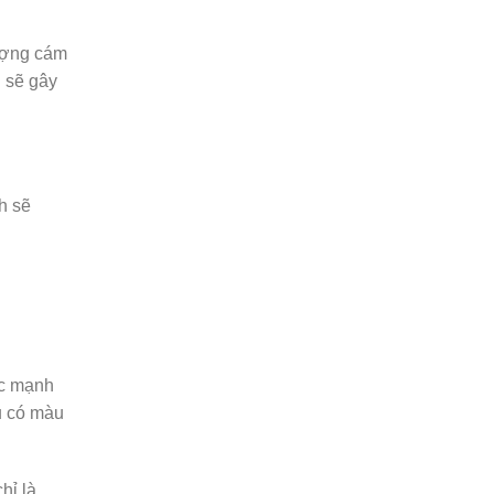
lượng cám
u sẽ gây
h sẽ
ốc mạnh
u có màu
hỉ là