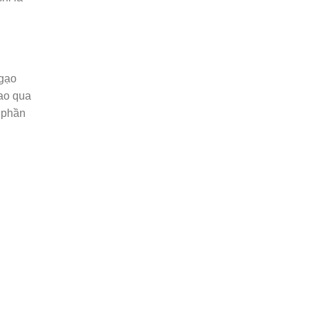
 gạo
bao qua
ở phần