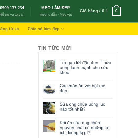
0909.137.234
MẸO LÀM ĐẸP
Giỏ hàng /
0
₫
0
Hỗ trợ và tư vấn
Hướng dẫn - Mẹo vặt
àng từ xa
Chia sẻ làm đẹp
TIN TỨC MỚI
Trà gạo lứt đậu đen: Thức
uống lành mạnh cho sức
khỏe
Các món ăn với bột mè
đen
Sữa ong chúa uống lúc
nào tốt nhất?
Khi ăn sữa ong chúa
nguyên chất có những lợi
ích, kiêng kị gì?