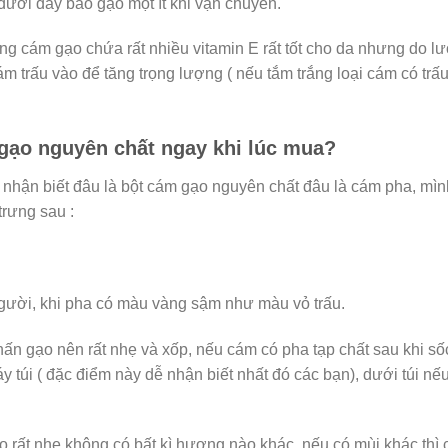
 dưới đáy bao gạo một ít khi vận chuyển.
ong cám gạo chứa rất nhiều vitamin E rất tốt cho da nhưng do 
ám trấu vào để tăng trọng lượng ( nếu tắm trắng loại cám có trấ
gạo nguyên chất ngay khi lúc mua?
ó nhận biết đâu là bột cám gạo nguyên chất đâu là cám pha, mìn
rưng sau :
gười, khi pha có màu vàng sậm như màu vỏ trấu.
hấn gạo nên rất nhẹ và xốp, nếu cám có pha tạp chất sau khi s
 túi ( đặc điểm này dễ nhận biết nhất đó các bạn), dưới túi nế
rất nhẹ không có bất kì hương nào khác, nếu có mùi khác thì c