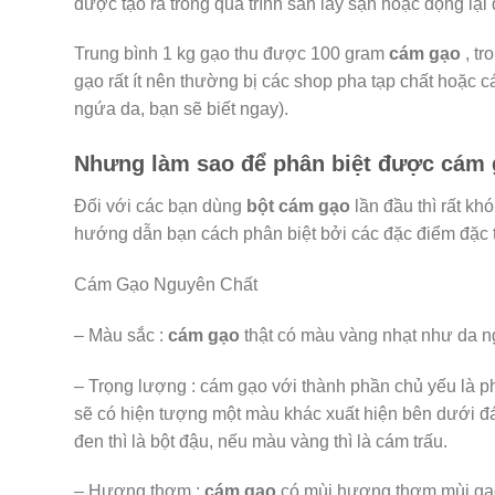
được tạo ra trong quá trình sàn lấy sạn hoặc động lại
Trung bình 1 kg gạo thu được 100 gram
cám gạo
, tr
gạo rất ít nên thường bị các shop pha tạp chất hoặc c
ngứa da, bạn sẽ biết ngay).
Nhưng làm sao để phân biệt được cám 
Đối với các bạn dùng
bột cám gạo
lần đầu thì rất kh
hướng dẫn bạn cách phân biệt bởi các đặc điểm đặc t
Cám Gạo Nguyên Chất
– Màu sắc :
cám gạo
thật có màu vàng nhạt như da n
– Trọng lượng : cám gạo với thành phần chủ yếu là p
sẽ có hiện tượng một màu khác xuất hiện bên dưới đáy
đen thì là bột đậu, nếu màu vàng thì là cám trấu.
– Hương thơm :
cám gạo
có mùi hương thơm mùi gạo 