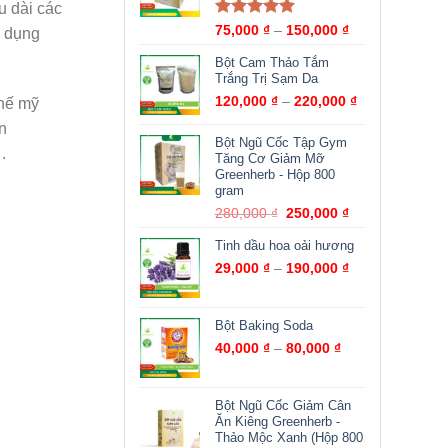
u dài các
Được xếp
75,000
₫
–
150,000
₫
ử dụng
hạng
5.00
5
sao
Bột Cam Thảo Tắm
Trắng Trị Sạm Da
120,000
₫
–
220,000
₫
thế mỹ
n
Bột Ngũ Cốc Tập Gym
.
Tăng Cơ Giảm Mỡ
Greenherb - Hộp 800
gram
280,000
₫
250,000
₫
Tinh dầu hoa oải hương
29,000
₫
–
190,000
₫
Bột Baking Soda
40,000
₫
–
80,000
₫
Bột Ngũ Cốc Giảm Cân
Ăn Kiêng Greenherb -
Thảo Mộc Xanh (Hộp 800