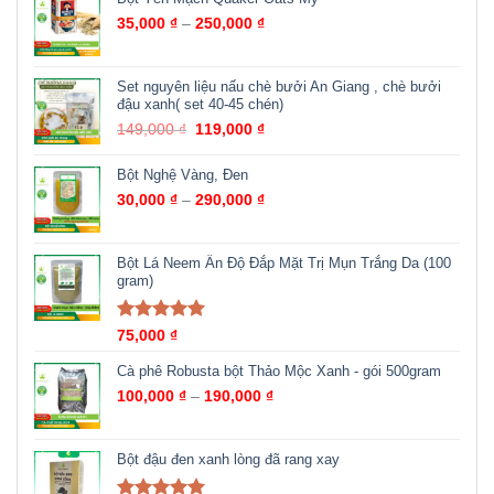
35,000
₫
–
250,000
₫
Set nguyên liệu nấu chè bưởi An Giang , chè bưởi
đậu xanh( set 40-45 chén)
149,000
₫
119,000
₫
Bột Nghệ Vàng, Đen
30,000
₫
–
290,000
₫
Bột Lá Neem Ấn Độ Đắp Mặt Trị Mụn Trắng Da (100
gram)
Được xếp
75,000
₫
hạng
5.00
5
sao
Cà phê Robusta bột Thảo Mộc Xanh - gói 500gram
100,000
₫
–
190,000
₫
Bột đậu đen xanh lòng đã rang xay