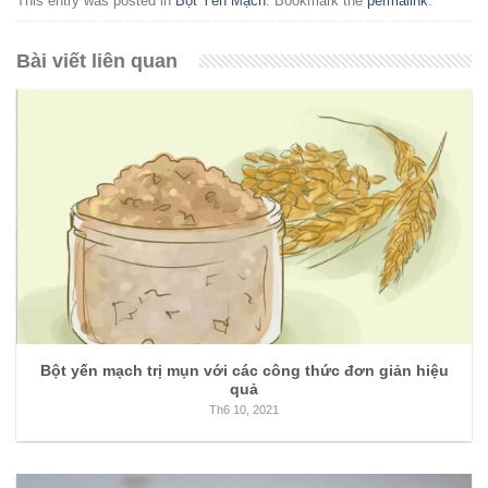
This entry was posted in
Bột Yến Mạch
. Bookmark the
permalink
.
Bài viết liên quan
Bột yến mạch trị mụn với các công thức đơn giản hiệu
quả
Th6 10, 2021