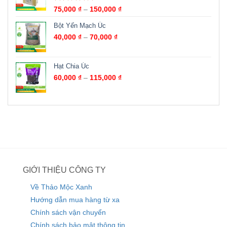
Được xếp
75,000
₫
–
150,000
₫
hạng
5.00
5
sao
Bột Yến Mạch Úc
40,000
₫
–
70,000
₫
Hạt Chia Úc
60,000
₫
–
115,000
₫
GIỚI THIỆU CÔNG TY
Về Thảo Mộc Xanh
Hướng dẫn mua hàng từ xa
Chính sách vận chuyển
Chính sách bảo mật thông tin