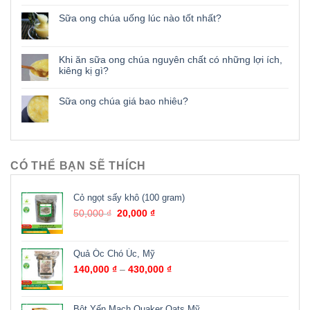
Sữa ong chúa uống lúc nào tốt nhất?
Khi ăn sữa ong chúa nguyên chất có những lợi ích,
kiêng kị gì?
Sữa ong chúa giá bao nhiêu?
CÓ THỂ BẠN SẼ THÍCH
Cỏ ngọt sấy khô (100 gram)
50,000
₫
20,000
₫
Quả Óc Chó Úc, Mỹ
140,000
₫
–
430,000
₫
Bột Yến Mạch Quaker Oats Mỹ