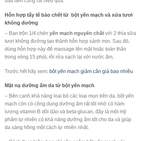
đầu đen cũng rất hiệu quả.
Hỗn hợp tẩy tế bào chết từ bột yến mạch và sửa tươi
không đường
– Bạn trộn 1/4 chén
yến mạch nguyên chất
với 2 thìa sữa
tươi không đường tạo thành hỗn hợp sánh mịn. Sau đó,
dùng hỗn hợp này để massage lên mặt hoặc toàn thân
trong vòng 15 phút, rồi rửa sạch lại với nước ấm.
Trước hết hãy xem:
bột yến mạch giảm cân giá bao nhiêu
Mặt nạ dưỡng ẩm da từ bột yến mạch
– Bên cạnh khả năng loại bỏ các loại mụn trên da, bột yến
mạch còn có công dụng dưỡng ẩm rất tốt nhờ có hàm
lượng vitamin B dồi dào và beta-glucan, đây là một mỹ
phẩm tự nhiên có khả năng dưỡng ẩm tốt cho da và giúp
da sáng hồng một cách tự nhiên nhất.