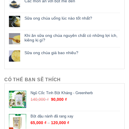
Các món ăn với bột mè đen
Sữa ong chúa uống lúc nào tốt nhất?
Khi ăn sữa ong chúa nguyên chất có những lợi ích,
kiêng kị gì?
Sữa ong chúa giá bao nhiêu?
CÓ THỂ BẠN SẼ THÍCH
Ngũ Cốc Tinh Bột Kháng - Greenherb
140,000
₫
90,000
₫
Bột đậu nành đã rang xay
65,000
₫
–
120,000
₫