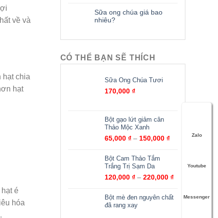
lợi
Sữa ong chúa giá bao
hất về và
nhiêu?
CÓ THỂ BẠN SẼ THÍCH
 hạt chia
Sữa Ong Chúa Tươi
hơn hạt
170,000
₫
Bột gạo lứt giảm cân
Thảo Mộc Xanh
Zalo
65,000
₫
–
150,000
₫
Bột Cam Thảo Tắm
Trắng Trị Sạm Da
Youtube
120,000
₫
–
220,000
₫
 hạt é
Bột mè đen nguyên chất
Messenger
tiêu hóa
đã rang xay
.