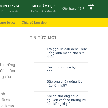
0909.137.234
MẸO LÀM ĐẸP
Giỏ hàng /
0
₫
0
Hỗ trợ và tư vấn
Hướng dẫn - Mẹo vặt
àng từ xa
Chia sẻ làm đẹp
TIN TỨC MỚI
Trà gạo lứt đậu đen: Thức
uống lành mạnh cho sức
khỏe
inh dưỡng
Các món ăn với bột mè
a để chăm
đen
ợng của
Sữa ong chúa uống lúc
nào tốt nhất?
inh
Khi ăn sữa ong chúa
tất cả
nguyên chất có những lợi
ích, kiêng kị gì?
 giá cao