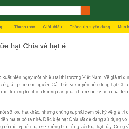
ng
Thanh toán
Giới thiệu
Thông tin tuyển dụng
Mua h
ữa hạt Chia và hạt é
 xuất hiện ngày một nhiều tại thị trường Việt Nam. Về giá trị d
t có giá trị cho con người. Các bác sĩ khuyên nên dùng hạt Chi
g môi trường tự nhiên không cần phải chăm sóc kỹ nên chất lư
ột số loại hạt khác, nhưng chúng ta phải xem xét kỹ về giá trị d
tiền mà ta bỏ ra nhé. Đặc biệt hạt Chia rất dễ dàng sử dụng với 
có mùi vị nên bạn sẽ không bị dị ứng với loại hạt này. Cũng vì