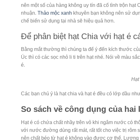
nên một số của hàng không uy tín đã cố tình trộn hạt
nhuận.
Thảo mộc xanh
khuyên bạn không nên sử dụng
chế biến sử dụng tại nhà sẽ hiệu quả hơn.
Để phân biệt hạt Chia với hạt é c
Bằng mắt thường thì chúng ta để ý đến kích thước của 
Úc thì có các sọc nhỏ li ti trên hạt nhé. Nói về màu 
é.
Hạt
Các bạn chú ý là hạt chia và hạt é đều có lớp dầu nh
So sách về công dụng của hai l
Hạt é có chứa chất nhầy trên vỏ khi ngâm nước có thô
với nước đường dùng rất mát, rất tốt cho việc trị rôm
nên chất béo từ hạt é không vào được cơ thể. Lượng 