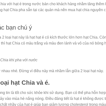
 Chia với hạt é trong nước bán cho khách hàng nhằm tăng thêm 
 hạt Chia pha sẵn tại các quán mà nên mua hạt chia nguyên c
ác bạn chú ý
2 loại hạt này là hạt hạt é có kích thước lớn hơn hạt Chia. Còn
sắc thì hạt Chia có màu trắng và màu đen lánh và vỏ của nó bóng 
 Chia khi pha với nước
ư nhau nhé. Đừng vì điều này mà nhầm lẫn giữa 2 loại hạt này.
oại hạt Chia và é.
ng tin là tốt cho sức khỏe khi sử dụng. Bạn có thể pha hỗn hợp
 sảy vào mùa hè nắng nóng. Điều đáng tiết là hạt é không được 
chất nhầy của hạt é giúp bạn giảm lượng cholesterol trong máu