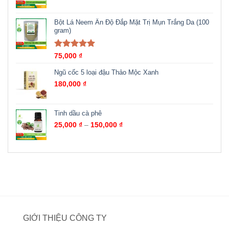
Bột Lá Neem Ấn Độ Đắp Mặt Trị Mụn Trắng Da (100
gram)
Được xếp
75,000
₫
hạng
5.00
5
sao
Ngũ cốc 5 loại đậu Thảo Mộc Xanh
180,000
₫
Tinh dầu cà phê
25,000
₫
–
150,000
₫
GIỚI THIỆU CÔNG TY