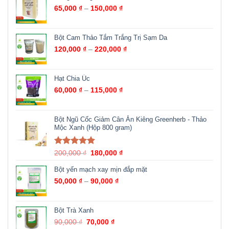
65,000
₫
–
150,000
₫
Bột Cam Thảo Tắm Trắng Trị Sạm Da
120,000
₫
–
220,000
₫
Hạt Chia Úc
60,000
₫
–
115,000
₫
Bột Ngũ Cốc Giảm Cân Ăn Kiêng Greenherb - Thảo
Mộc Xanh (Hộp 800 gram)
Được xếp
200,000
₫
180,000
₫
hạng
5.00
5
sao
Bột yến mạch xay mịn đắp mặt
50,000
₫
–
90,000
₫
Bột Trà Xanh
90,000
₫
70,000
₫