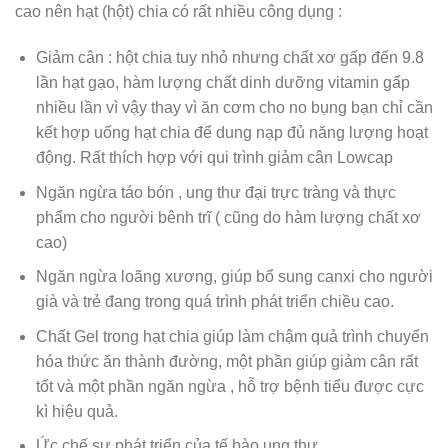
cao nên hạt (hột) chia có rất nhiều công dụng :
Giảm cân : hột chia tuy nhỏ nhưng chất xơ gấp đến 9.8
lần hạt gạo, hàm lượng chất dinh dưỡng vitamin gấp
nhiều lần vì vậy thay vì ăn cơm cho no bụng bạn chỉ cần
kết hợp uống hạt chia để dung nạp đủ năng lượng hoạt
động. Rất thích hợp với qui trình giảm cân Lowcap
Ngăn ngừa táo bón , ung thư đại trực tràng và thực
phẩm cho người bênh trĩ ( cũng do hàm lượng chất xơ
cao)
Ngăn ngừa loãng xương, giúp bổ sung canxi cho người
già và trẻ đang trong quá trình phát triển chiều cao.
Chất Gel trong hạt chia giúp làm chậm quả trình chuyển
hóa thức ăn thành đường, một phần giúp giảm cân rất
tốt và một phần ngăn ngừa , hỗ trợ bệnh tiểu được cực
kì hiệu quả.
Ức chế sự phát triển của tế bào ung thư .