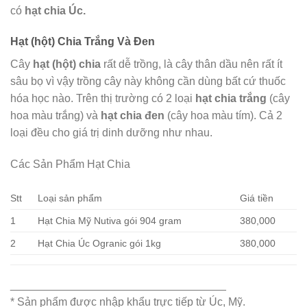
có
hạt chia Úc.
Hạt (hột) Chia Trắng Và Đen
Cây
hạt (hột) chia
rất dễ trồng, là cây thân dầu nên rất ít
sâu bọ vì vậy trồng cây này không cần dùng bất cứ thuốc
hóa học nào. Trên thị trường có 2 loại
hạt chia trắng
(cây
hoa màu trắng) và
hạt chia đen
(cây hoa màu tím). Cả 2
loại đều cho giá trị dinh dưỡng như nhau.
Các Sản Phẩm Hạt Chia
Stt
Loại sản phẩm
Giá tiền
1
Hạt Chia Mỹ Nutiva gói 904 gram
380,000
2
Hạt Chia Úc Ogranic gói 1kg
380,000
___________________________________
* Sản phẩm được nhập khẩu trực tiếp từ Úc, Mỹ.