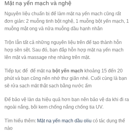
Mặt nạ yến mạch và nghệ
Nguyên liệu chuẩn bị để làm mặt nạ yến mạch cũng rất
đơn giản: 2 muỗng tinh bột nghệ, 1 muỗng bột yến mạch, 1
muỗng mật ong và nữa muỗng dầu hạnh nhân
Trộn lẫn tất cả những nguyên liệu trên để tạo thành hỗn
hợp sền sệt. Sau đó, bạn đắp hỗn hợp mặt nạ yến mạch
lên mặt và massage nhẹ nhàng trên mặt.
Tiếp tục để để mặt nạ
bột yến mạch
khoảng 15 đến 20
phút và bạn cũng nên nhớ thư giãn nhé. Cuối cùng là bạn
sẽ rửa sạch mặt thật sạch bằng nước ấm
Để bảo vệ làn da hiệu quả hơn bạn nên bảo vệ da khi đi ra
ngoài nắng, bôi kem chống nắng chống tia UV.
Tìm hiểu thêm:
Mặt nạ yến mạch dầu oliu
có tác dụng thế
nào