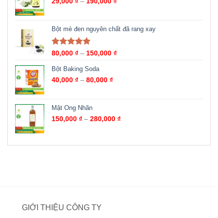
29,000
₫
–
190,000
₫
Bột mè đen nguyên chất đã rang xay
Được xếp
80,000
₫
–
150,000
₫
hạng
5.00
5
sao
Bột Baking Soda
40,000
₫
–
80,000
₫
Mật Ong Nhãn
150,000
₫
–
280,000
₫
GIỚI THIỆU CÔNG TY