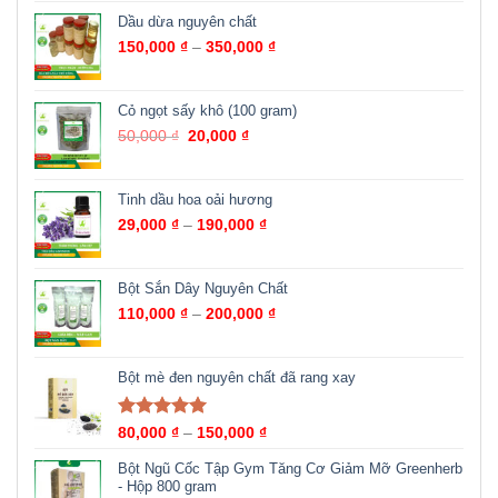
Dầu dừa nguyên chất
150,000
₫
–
350,000
₫
Cỏ ngọt sấy khô (100 gram)
50,000
₫
20,000
₫
Tinh dầu hoa oải hương
29,000
₫
–
190,000
₫
Bột Sắn Dây Nguyên Chất
110,000
₫
–
200,000
₫
Bột mè đen nguyên chất đã rang xay
Được xếp
80,000
₫
–
150,000
₫
hạng
5.00
5
sao
Bột Ngũ Cốc Tập Gym Tăng Cơ Giảm Mỡ Greenherb
- Hộp 800 gram