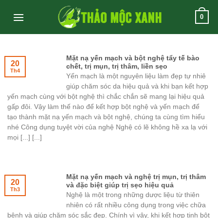
Skip
0
to
content
Mặt nạ yến mạch và bột nghệ tẩy tế bào
20
chết, trị mụn, trị thâm, liền sẹo
Th4
Yến mạch là một nguyên liệu làm đẹp tự nhiê
giúp chăm sóc da hiệu quả và khi bạn kết hợp
yến mạch cùng với bột nghệ thì chắc chắn sẽ mang lại hiệu quả
gấp đôi. Vậy làm thế nào để kết hợp bột nghệ và yến mạch để
tạo thành mặt nạ yến mạch và bột nghệ, chúng ta cùng tìm hiểu
nhé Công dụng tuyệt vời của nghệ Nghệ có lẽ không hề xa lạ với
mọi [...] [...]
Mặt nạ yến mạch và nghệ trị mụn, trị thâm
20
và đặc biệt giúp trị sẹo hiệu quả
Th3
Nghệ là một trong những dược liệu từ thiên
nhiên có rất nhiều công dụng trong việc chữa
bệnh và giúp chăm sóc sắc đẹp. Chính vì vậy, khi kết hợp tinh bột