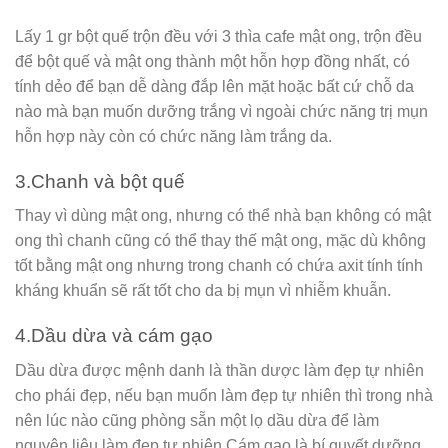
Lấy 1 gr bột quế trộn đều với 3 thìa cafe mật ong, trộn đều
để bột quế và mật ong thành một hỗn hợp đồng nhất, có
tính dẻo để bạn dễ dàng đắp lên mặt hoặc bất cứ chỗ da
nào mà bạn muốn dưỡng trắng vì ngoài chức năng trị mụn
hỗn hợp này còn có chức năng làm trắng da.
3.Chanh và bột quế
Thay vì dùng mật ong, nhưng có thể nhà bạn không có mật
ong thì chanh cũng có thể thay thế mật ong, mặc dù không
tốt bằng mật ong nhưng trong chanh có chứa axit tính tính
kháng khuẩn sẽ rất tốt cho da bị mụn vì nhiễm khuẫn.
4.Dầu dừa và cám gạo
Dầu dừa được mệnh danh là thần dược làm đẹp tự nhiên
cho phái đẹp, nếu bạn muốn làm đẹp tự nhiên thì trong nhà
nên lúc nào cũng phòng sẵn một lọ dầu dừa để làm
nguyên liệu làm đẹp tự nhiên.
Cám gạo là bí quyết dưỡng