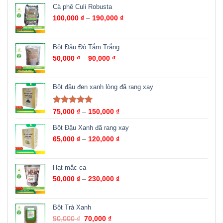
Cà phê Culi Robusta
100,000
₫
–
190,000
₫
Bột Đậu Đỏ Tắm Trắng
50,000
₫
–
90,000
₫
Bột đậu đen xanh lòng đã rang xay
Được xếp
75,000
₫
–
150,000
₫
hạng
5.00
5
sao
Bột Đậu Xanh đã rang xay
65,000
₫
–
120,000
₫
Hạt mắc ca
50,000
₫
–
230,000
₫
Bột Trà Xanh
90,000
₫
70,000
₫