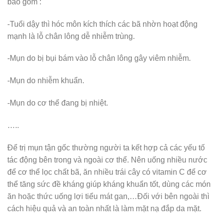
bao gồm :
-Tuổi dậy thì hóc môn kích thích các bã nhờn hoạt động
mạnh là lỗ chân lông dễ nhiễm trùng.
-Mụn do bị bụi bám vào lỗ chân lông gây viêm nhiễm.
-Mụn do nhiễm khuẩn.
-Mụn do cơ thể đang bị nhiệt.
…..
Để trị mụn tận gốc thường người ta kết hợp cả các yếu tố
tác động bên trong và ngoài cơ thể. Nên uống nhiều nước
để cơ thể lọc chất bã, ăn nhiều trái cây có vitamin C để cơ
thể tăng sức đề kháng giúp kháng khuẩn tốt, dùng các món
ăn hoặc thức uống lợi tiểu mát gan,…Đối với bên ngoài thì
cách hiệu quả và an toàn nhất là làm mặt nạ đắp da mặt.