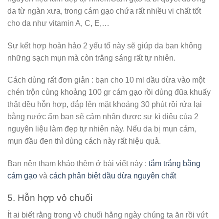
da từ ngàn xưa, trong cám gạo chứa rất nhiều vi chất tốt
cho da như vitamin A, C, E,…
Sự kết hợp hoàn hảo 2 yếu tố này sẽ giúp da bạn không
những sạch mụn mà còn trắng sáng rất tự nhiên.
Cách dùng rất đơn giản : bạn cho 10 ml dầu dừa vào một
chén trộn cùng khoảng 100 gr cám gạo rồi dùng đũa khuấy
thật đều hỗn hợp, đắp lên mặt khoảng 30 phút rồi rửa lại
bằng nước ấm bạn sẽ cảm nhận được sự kì diệu của 2
nguyên liệu làm đẹp tự nhiên này. Nếu da bị mụn cám,
mụn đầu đen thì dùng cách này rất hiệu quả.
Bạn nên tham khảo thêm ở bài viết này :
tắm trắng bằng
cám gạo
và
cách phân biệt dầu dừa nguyên chất
5. Hỗn hợp vỏ chuối
Ít ai biết rằng trong vỏ chuối hằng ngày chúng ta ăn rồi vứt