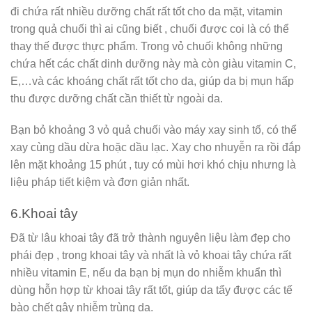
đi chứa rất nhiều dưỡng chất rất tốt cho da mặt, vitamin
trong quả chuối thì ai cũng biết , chuối được coi là có thể
thay thế được thực phẩm. Trong vỏ chuối không những
chứa hết các chất dinh dưỡng này mà còn giàu vitamin C,
E,…và các khoáng chất rất tốt cho da, giúp da bị mụn hấp
thu được dưỡng chất cần thiết từ ngoài da.
Bạn bỏ khoảng 3 vỏ quả chuối vào máy xay sinh tố, có thể
xay cùng dầu dừa hoặc dầu lạc. Xay cho nhuyễn ra rồi đắp
lên mặt khoảng 15 phút , tuy có mùi hơi khó chịu nhưng là
liệu pháp tiết kiệm và đơn giản nhất.
6.Khoai tây
Đã từ lâu khoai tây đã trở thành nguyên liệu làm đẹp cho
phái đẹp , trong khoai tây và nhất là vỏ khoai tây chứa rất
nhiều vitamin E, nếu da bạn bị mụn do nhiễm khuẩn thì
dùng hỗn hợp từ khoai tây rất tốt, giúp da tẩy được các tế
bào chết gây nhiễm trùng da.