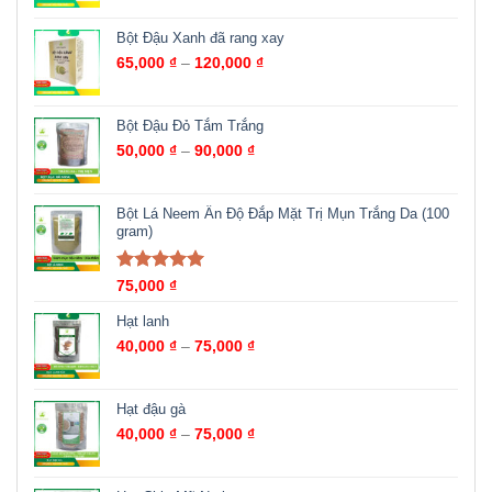
Bột Đậu Xanh đã rang xay
65,000
₫
–
120,000
₫
Bột Đậu Đỏ Tắm Trắng
50,000
₫
–
90,000
₫
Bột Lá Neem Ấn Độ Đắp Mặt Trị Mụn Trắng Da (100
gram)
Được xếp
75,000
₫
hạng
5.00
5
sao
Hạt lanh
40,000
₫
–
75,000
₫
Hạt đậu gà
40,000
₫
–
75,000
₫