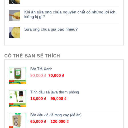
Khi ăn sữa ong chúa nguyên chất có những lợi ích,
kiêng kị gì?
Sữa ong chúa giá bao nhiêu?
CÓ THỂ BẠN SẼ THÍCH
Bột Trà Xanh
90,000
₫
70,000
₫
Tinh dầu sả java thơm phòng
18,000
₫
–
95,000
₫
Bột đậu đỏ đã rang xay (để ăn)
65,000
₫
–
120,000
₫