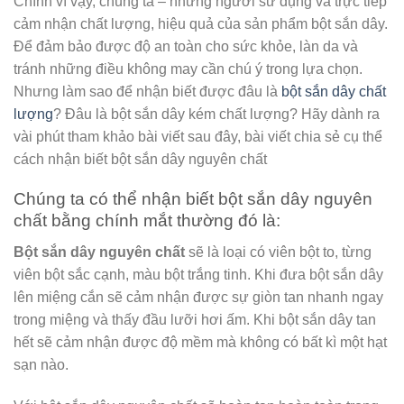
Chính vì vậy, chúng ta – những người sử dụng và trực tiếp
cảm nhận chất lượng, hiệu quả của sản phẩm bột sắn dây.
Để đảm bảo được độ an toàn cho sức khỏe, làn da và
tránh những điều không may cần chú ý trong lựa chọn.
Nhưng làm sao để nhận biết được đâu là
bột sắn dây chất
lượng
? Đâu là bột sắn dây kém chất lượng? Hãy dành ra
vài phút tham khảo bài viết sau đây, bài viết chia sẻ cụ thể
cách nhận biết bột sắn dây nguyên chất
Chúng ta có thể nhận biết bột sắn dây nguyên
chất bằng chính mắt thường đó là:
Bột sắn dây nguyên chất
sẽ là loại có viên bột to, từng
viên bột sắc cạnh, màu bột trắng tinh. Khi đưa bột sắn dây
lên miệng cắn sẽ cảm nhận được sự giòn tan nhanh ngay
trong miệng và thấy đầu lưỡi hơi ấm. Khi bột sắn dây tan
hết sẽ cảm nhận được độ mềm mà không có bất kì một hạt
sạn nào.