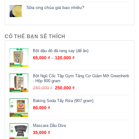
Sữa ong chúa giá bao nhiêu?
CÓ THỂ BẠN SẼ THÍCH
Bột đậu đỏ đã rang xay (để ăn)
65,000
₫
–
120,000
₫
Bột Ngũ Cốc Tập Gym Tăng Cơ Giảm Mỡ Greenherb
- Hộp 800 gram
280,000
₫
250,000
₫
Baking Soda Tẩy Rửa (907 gram)
80,000
₫
Mascara Dầu Dừa
35,000
₫