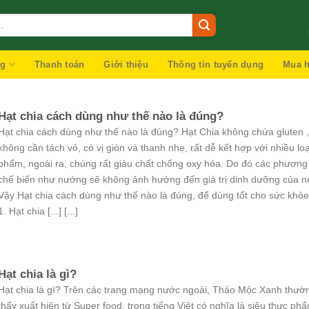
ng
Thanh toán
Giới thiệu
Thông tin tuyển dụng
Mua h
Hạt chia cách dùng như thế nào là đúng?
Hạt chia cách dùng như thế nào là đúng? Hạt Chia không chứa gluten ,
không cần tách vỏ, có vị giòn và thanh nhẹ, rất dễ kết hợp với nhiều loạ
phẩm, ngoài ra, chúng rất giàu chất chống oxy hóa. Do đó các phươn
chế biến như nướng sẽ không ảnh hưởng đến giá trị dinh dưỡng của n
Vậy Hạt chia cách dùng như thế nào là đúng, để dùng tốt cho sức khỏ
1. Hạt chia [...] [...]
Hạt chia là gì?
Hạt chia là gì? Trên các trang mạng nước ngoài, Thảo Mộc Xanh thườ
thấy xuất hiện từ Super food, trong tiếng Việt có nghĩa là siêu thực ph