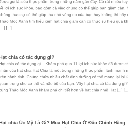
được gọi là siêu thực phẩm trong những năm gần đây. Có rất nhiều tu
về lợi ích sức khỏe, bao gồm cả việc chúng có thể giúp bạn giảm cân.
chúng thực sự có thể giúp thu nhỏ vòng eo của bạn hay không thì hãy
Thảo Mộc Xanh tìm hiểu xem hạt chia giảm cân có thực sự hiệu quả k
[...] [...]
Hạt chia có tác dụng gì?
Hạt chia có tác dụng gì – Khám phá qua 11 lợi ích sức khỏe đã được 
nhận của hạt chia Hạt Chia là một trong những thực phẩm lành mạnh 
trên hành tinh. Chúng chứa nhiều chất dinh dưỡng có thể mang lại lợi í
quan trọng cho cơ thể và não bộ của bạn. Vậy hạt chia có tác dụng gì
cùng Thảo Mộc Xanh khám phá chi tiết hơn về hạt chia nhé! Hạt [...] [...
Hạt chia Úc Mỹ Là Gì? Mua Hạt Chia Ở Đâu Chính Hãng