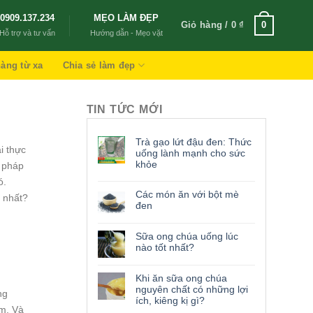
0909.137.234
MẸO LÀM ĐẸP
Giỏ hàng /
0
₫
0
Hỗ trợ và tư vấn
Hướng dẫn - Mẹo vặt
àng từ xa
Chia sẻ làm đẹp
TIN TỨC MỚI
Trà gạo lứt đậu đen: Thức
i thực
uống lành mạnh cho sức
khỏe
g pháp
ó.
Các món ăn với bột mè
e nhất?
đen
Sữa ong chúa uống lúc
nào tốt nhất?
Khi ăn sữa ong chúa
nguyên chất có những lợi
ng
ích, kiêng kị gì?
ẩm. Và