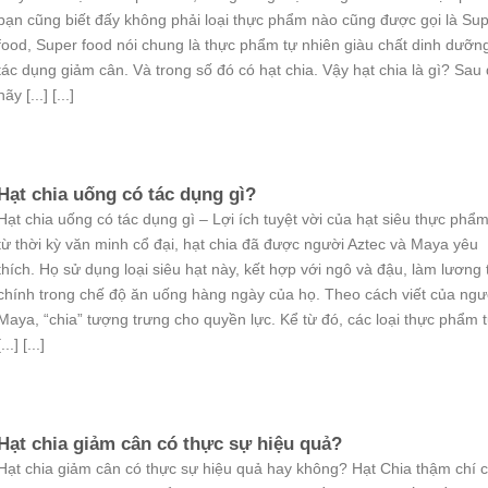
bạn cũng biết đấy không phải loại thực phẩm nào cũng được gọi là Su
food, Super food nói chung là thực phẩm tự nhiên giàu chất dinh dưỡn
tác dụng giảm cân. Và trong số đó có hạt chia. Vậy hạt chia là gì? Sau
hãy [...] [...]
Hạt chia uống có tác dụng gì?
Hạt chia uống có tác dụng gì – Lợi ích tuyệt vời của hạt siêu thực phẩ
từ thời kỳ văn minh cổ đại, hạt chia đã được người Aztec và Maya yêu
thích. Họ sử dụng loại siêu hạt này, kết hợp với ngô và đậu, làm lương
chính trong chế độ ăn uống hàng ngày của họ. Theo cách viết của ngư
Maya, “chia” tượng trưng cho quyền lực. Kể từ đó, các loại thực phẩm t
[...] [...]
Hạt chia giảm cân có thực sự hiệu quả?
Hạt chia giảm cân có thực sự hiệu quả hay không? Hạt Chia thậm chí 