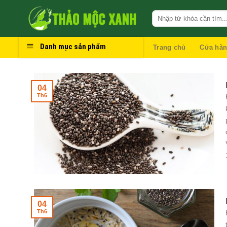
Skip
to
content
Danh mục sản phẩm
Trang chủ
Cửa hà
04
Th6
04
Th6