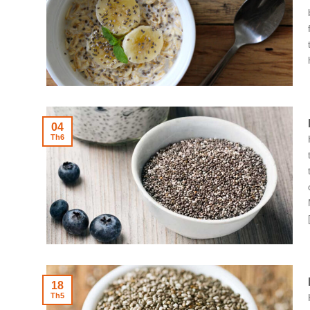
04
Th6
18
Th5