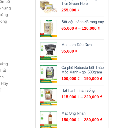
yên bố
Trai Green Herb
 Nhưng
255,000
₫
 cùng
hông
Bột đậu nành đã rang xay
65,000
₫
–
120,000
₫
Mascara Dầu Dừa
35,000
₫
chứng
Cà phê Robusta bột Thảo
nhất
Mộc Xanh - gói 500gram
ch
100,000
₫
–
190,000
₫
? Hãy
]
Hạt hạnh nhân sống
115,000
₫
–
220,000
₫
Mật Ong Nhãn
150,000
₫
–
280,000
₫