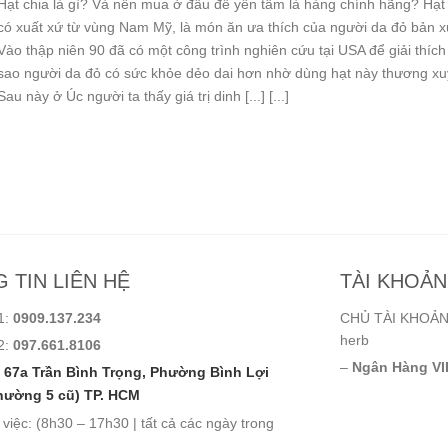
Hạt chia là gì? Và nên mua ở đâu để yên tâm là hàng chính hãng? Hạt
có xuất xứ từ vùng Nam Mỹ, là món ăn ưa thích của người da đỏ bản x
Vào thập niên 90 đã có một công trình nghiên cứu tại USA để giải thích 
sao người da đỏ có sức khỏe dẻo dai hơn nhờ dùng hạt này thương xu
Sau này ở Úc người ta thấy giá trị dinh [...] [...]
 TIN LIÊN HỆ
TÀI KHOẢ
1:
0909.137.234
CHỦ TÀI KHOẢN:
herb
2:
097.661.8106
–
Ngân Hàng VI
67a Trần Bình Trọng, Phường Bình Lợi
hường 5 cũ) TP. HCM
 việc: (8h30 – 17h30 | tất cả các ngày trong