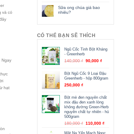
per
Sữa ong chúa giá bao
nhiêu?
g và có
 đây
CÓ THỂ BẠN SẼ THÍCH
Ngũ Cốc Tinh Bột Kháng
- Greenherb
m Ngay
140,000
₫
90,000
₫
Bột Ngũ Cốc 9 Loại Đậu
 thực
Greenherb - hộp 800gram
ời
250,000
₫
ừ hạt
Bột mè đen nguyên chất
mix đậu đen xanh lòng
không đường Green-Herb
nguyên chất tự nhiên - hủ
500gram
180,000
₫
110,000
₫
còn
Mặt Nạ Yến Mạch Ngọc