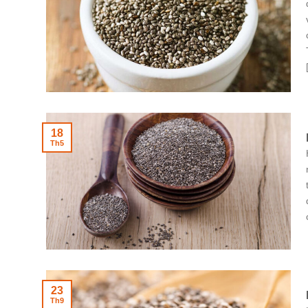
18
Th5
23
Th9