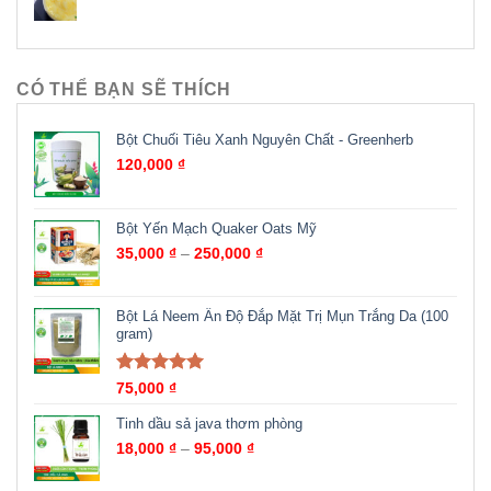
CÓ THỂ BẠN SẼ THÍCH
Bột Chuối Tiêu Xanh Nguyên Chất - Greenherb
120,000
₫
Bột Yến Mạch Quaker Oats Mỹ
35,000
₫
–
250,000
₫
Bột Lá Neem Ấn Độ Đắp Mặt Trị Mụn Trắng Da (100
gram)
Được xếp
75,000
₫
hạng
5.00
5
sao
Tinh dầu sả java thơm phòng
18,000
₫
–
95,000
₫