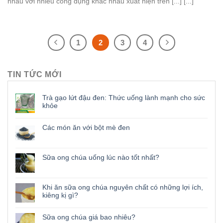
nhau với nhiều công dụng khác nhau xuất hiện trên [...] [...]
1
2
3
4
TIN TỨC MỚI
Trà gạo lứt đậu đen: Thức uống lành mạnh cho sức
khỏe
Các món ăn với bột mè đen
Sữa ong chúa uống lúc nào tốt nhất?
Khi ăn sữa ong chúa nguyên chất có những lợi ích,
kiêng kị gì?
Sữa ong chúa giá bao nhiêu?