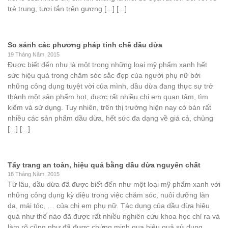
trẻ trung, tươi tắn trên gương [...] [...]
So sánh các phương pháp tinh chế dầu dừa
19 Tháng Năm, 2015
Được biết đến như là một trong những loại mỹ phẩm xanh hết
sức hiệu quả trong chăm sóc sắc đẹp của người phụ nữ bởi
những công dụng tuyệt vời của mình, dầu dừa đang thực sự trở
thành một sản phẩm hot, được rất nhiều chị em quan tâm, tìm
kiếm và sử dụng. Tuy nhiên, trên thị trường hiện nay có bán rất
nhiều các sản phẩm dầu dừa, hết sức đa dạng về giá cả, chủng
[...] [...]
Tẩy trang an toàn, hiệu quả bằng dầu dừa nguyên chất
18 Tháng Năm, 2015
Từ lâu, dầu dừa đã được biết đến như một loại mỹ phẩm xanh với
những công dụng kỳ diệu trong việc chăm sóc, nuôi dưỡng làn
da, mái tóc, … của chị em phụ nữ. Tác dụng của dầu dừa hiệu
quả như thế nào đã được rất nhiều nghiên cứu khoa học chỉ ra và
làm rõ cũng như đã được chứng minh qua hiệu quả sử dụng