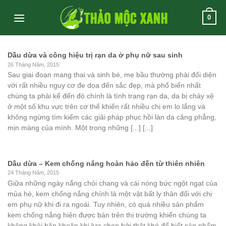
Skip
0
to
content
Dầu dừa và công hiệu trị rạn da ở phụ nữ sau sinh
26 Tháng Năm, 2015
Sau giai đoạn mang thai và sinh bé, mẹ bầu thường phải đối diện
với rất nhiều nguy cơ đe dọa đến sắc đẹp, mà phổ biến nhất
chúng ta phải kể đến đó chính là tình trạng rạn da, da bị chảy xệ
ở một số khu vực trên cơ thể khiến rất nhiều chị em lo lắng và
không ngừng tìm kiếm các giải pháp phục hồi làn da căng phẳng,
mịn màng của mình. Một trong những [...] [...]
Dầu dừa – Kem chống nắng hoàn hảo đến từ thiên nhiên
24 Tháng Năm, 2015
Giữa những ngày nắng chói chang và cái nóng bức ngột ngạt của
mùa hè, kem chống nắng chính là một vật bất ly thân đối với chị
em phụ nữ khi đi ra ngoài. Tuy nhiên, có quá nhiều sản phẩm
kem chống nắng hiện được bán trên thị trường khiến chúng ta
không khỏi băn khoăn khi lựa chọn bởi thật khó để biết sản phẩm