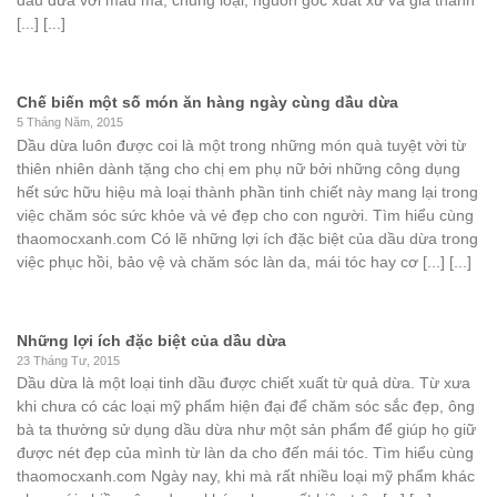
dầu dừa với mẫu mã, chủng loại, nguồn gốc xuất xứ và giá thành
[...] [...]
Chế biến một số món ăn hàng ngày cùng dầu dừa
5 Tháng Năm, 2015
Dầu dừa luôn được coi là một trong những món quà tuyệt vời từ
thiên nhiên dành tặng cho chị em phụ nữ bởi những công dụng
hết sức hữu hiệu mà loại thành phần tinh chiết này mang lại trong
việc chăm sóc sức khỏe và vẻ đẹp cho con người. Tìm hiểu cùng
thaomocxanh.com Có lẽ những lợi ích đặc biệt của dầu dừa trong
việc phục hồi, bảo vệ và chăm sóc làn da, mái tóc hay cơ [...] [...]
Những lợi ích đặc biệt của dầu dừa
23 Tháng Tư, 2015
Dầu dừa là một loại tinh dầu được chiết xuất từ quả dừa. Từ xưa
khi chưa có các loại mỹ phẩm hiện đại để chăm sóc sắc đẹp, ông
bà ta thường sử dụng dầu dừa như một sản phẩm để giúp họ giữ
được nét đẹp của mình từ làn da cho đến mái tóc. Tìm hiểu cùng
thaomocxanh.com Ngày nay, khi mà rất nhiều loại mỹ phẩm khác