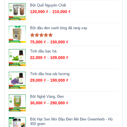
Bột Quế Nguyên Chất
120,000
₫
–
210,000
₫
Bột đậu đen xanh lòng đã rang xay
Được xếp
75,000
₫
–
150,000
₫
hạng
5.00
5
sao
Tinh dầu bạc hà
22,000
₫
–
109,000
₫
Tinh dầu hoa oải hương
29,000
₫
–
190,000
₫
Bột Nghệ Vàng, Đen
30,000
₫
–
290,000
₫
Bột Hạt Sen Mix Đậu Đen Mè Đen Greenherb - Hủ
450 gram