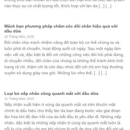
nào thực sự có chất lượng tốt, thích hợp với làn da [...] [...]
Mách bạn phương pháp chăm sóc đôi chân hiệu quả với
dầu dừa
23 Tháng Năm, 2015
Đôi chân chịu trách nhiệm nâng đỡ toàn bộ cơ thể chúng ta và
luôn phải di chuyển, hoạt động suốt cả ngày. Sau một ngày làm
việc vất vả, đặc biệt là đối với những công việc đòi hỏi phải đứng,
di chuyển nhiều, đôi chân của chúng ta không thể tránh khỏi tình
trạng rã rời, thậm chí là còn đau nhức đối với chị em hay thường
xuyên sử dụng giày cao gót. Những lúc như thế, [...] [...]
Loại bỏ nếp nhăn vùng quanh mắt với dầu dừa
21 Tháng Năm, 2015
Nếp nhăn xuất hiện ở vùng da quanh mắt và trên khuôn mặt
chính là dấu hiệu cho thấy làn da bạn đang bước vào giai đoạn
lão hóa khi độ đàn hồi của da bắt đầu bị yếu dần đi. Những nếp
nhăn, đặc biệt là những nếp nhăn ở cùng da quanh mắt luôn là
nỗi lo của nhiều chị em khi chúng là mối đe dọa rất lớn đối với vẻ