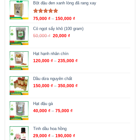
Bột đậu đen xanh lòng đã rang xay
Được xếp
75,000
₫
–
150,000
₫
hạng
5.00
5
sao
Cỏ ngọt sấy khô (100 gram)
50,000
₫
20,000
₫
Hạt hạnh nhân chín
120,000
₫
–
235,000
₫
Dầu dừa nguyên chất
150,000
₫
–
350,000
₫
Hạt đậu gà
40,000
₫
–
75,000
₫
Tinh dầu hoa hồng
29,000
₫
–
190,000
₫