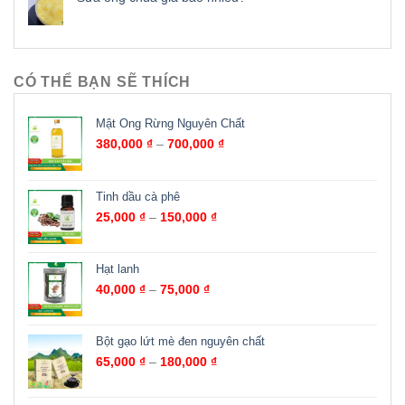
CÓ THỂ BẠN SẼ THÍCH
Mật Ong Rừng Nguyên Chất
380,000
₫
–
700,000
₫
Tinh dầu cà phê
25,000
₫
–
150,000
₫
Hạt lanh
40,000
₫
–
75,000
₫
Bột gạo lứt mè đen nguyên chất
65,000
₫
–
180,000
₫