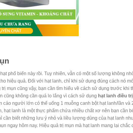
mụn
 hạt phổ biến này rồi. Tuy nhiên, vẫn có một số lượng không nh
o hiệu quả. Đối với hạt lanh, chỉ khi sử dụng đúng cách nó mớ
trị mụn cũng vậy, bạn cần tìm hiểu về cách sử dụng trước khi 
ạn cũng không cần quá lo lắng vì cách sử dụng
hạt lanh điều t
 cáo người lớn có thể uống 1 muỗng canh bột hạt lanh/lần và 2
n, hạt lanh là một thực phẩm chứa nhiều chất xơ nên bạn cần b
 cần biết những lưu ý nhỏ và liều lượng dùng của hạt lanh như
mụn ngay hôm nay. Hiệu quả trị mụn mà hạt lanh mang lại chắc 