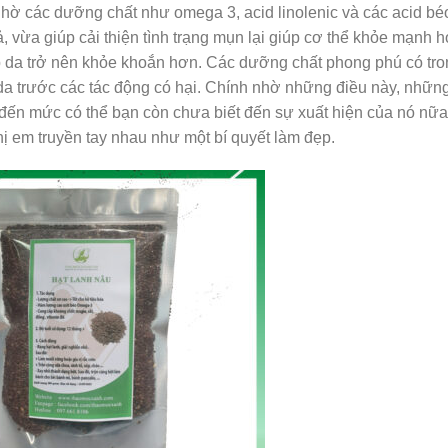
nhờ các dưỡng chất như omega 3, acid linolenic và các acid bé
vừa giúp cải thiện tình trạng mụn lại giúp cơ thể khỏe mạnh 
úp da trở nên khỏe khoắn hơn. Các dưỡng chất phong phú có tro
 da trước các tác động có hại. Chính nhờ những điều này, nhữn
đến mức có thể bạn còn chưa biết đến sự xuất hiện của nó nữa
ị em truyền tay nhau như một bí quyết làm đẹp.