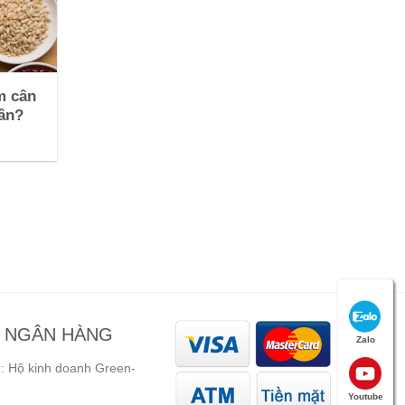
m cân
cân?
N NGÂN HÀNG
Zalo
 Hộ kinh doanh Green-
Youtube