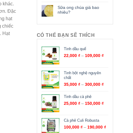
o khác.
Sữa ong chúa giá bao
hơn. Đặc
nhiêu?
ng hạt
g chiếc
. Hạt
CÓ THỂ BẠN SẼ THÍCH
Tinh dầu quế
22,000
₫
–
109,000
₫
Tinh bột nghệ nguyên
chất
35,000
₫
–
300,000
₫
Tinh dầu cà phê
25,000
₫
–
150,000
₫
Cà phê Culi Robusta
100,000
₫
–
190,000
₫