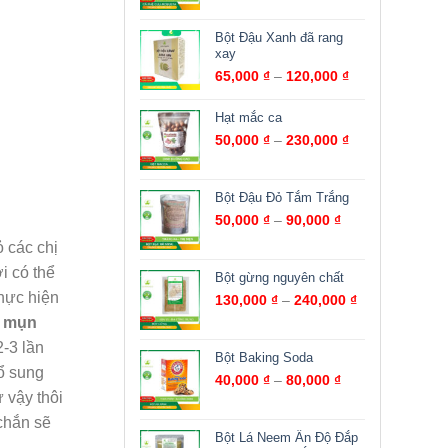
Bột Đậu Xanh đã rang
xay
65,000
₫
–
120,000
₫
Hạt mắc ca
50,000
₫
–
230,000
₫
Bột Đậu Đỏ Tắm Trắng
50,000
₫
–
90,000
₫
ỏ các chị
i có thể
Bột gừng nguyên chất
thực hiện
130,000
₫
–
240,000
₫
rị mụn
-3 lần
Bột Baking Soda
ổ sung
40,000
₫
–
80,000
₫
 vậy thôi
chắn sẽ
Bột Lá Neem Ấn Độ Đắp