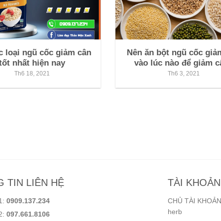
c loại ngũ cốc giảm cân
Nên ăn bột ngũ cốc giả
tốt nhất hiện nay
vào lúc nào để giảm 
Th6 18, 2021
Th6 3, 2021
 TIN LIÊN HỆ
TÀI KHOẢ
1:
0909.137.234
CHỦ TÀI KHOẢN:
herb
2:
097.661.8106