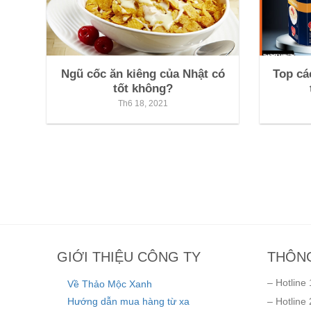
Ngũ cốc ăn kiêng của Nhật có
Top cá
tốt không?
Th6 18, 2021
GIỚI THIỆU CÔNG TY
THÔNG
– Hotline 
Về Thảo Mộc Xanh
Hướng dẫn mua hàng từ xa
– Hotline 