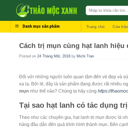
Skip
to
content
Danh mục sản phẩm
Trang chủ
Cửa hà
Cách trị mụn cùng hạt lanh hiệu
Posted on
24 Tháng Một, 2018
by
Michi Tran
Đối với những người luôn quan tâm đến vẻ đẹp và sức
xa lạ. Bởi lẽ, đây là sản phẩm đang được rất nhiều n
mụn
như thế nào? Chúng ta hãy cùng
https://thaom
Tại sao hạt lanh có tác dụng tr
Theo như các chuyên gia, hạt lanh trị mụn được là n
hàng đầu dẫn đến quá trình hình thành mụn. Bên cạnh đ