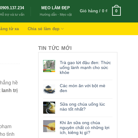
0909.137.234
MẸO LÀM ĐẸP
Giỏ hàng /
0
₫
0
Hỗ trợ và tư vấn
Hướng dẫn - Mẹo vặt
àng từ xa
Chia sẻ làm đẹp
TIN TỨC MỚI
Trà gạo lứt đậu đen: Thức
uống lành mạnh cho sức
khỏe
chẳng hề
Các món ăn với bột mè
 lanh trị
đen
Sữa ong chúa uống lúc
nào tốt nhất?
Khi ăn sữa ong chúa
 phạm
nguyên chất có những lợi
ích, kiêng kị gì?
ho tình