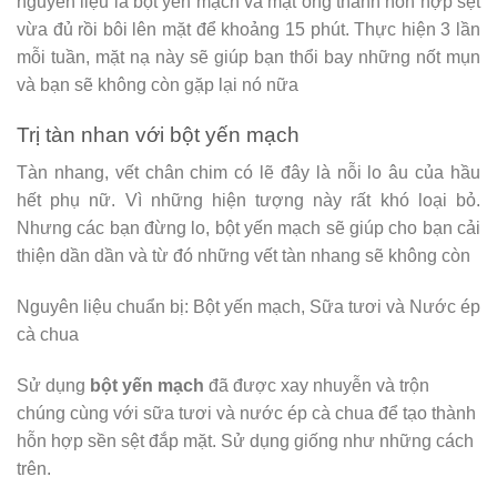
nguyên liệu là bột yến mạch và mật ong thành hỗn hợp sệt
vừa đủ rồi bôi lên mặt để khoảng 15 phút. Thực hiện 3 lần
mỗi tuần, mặt nạ này sẽ giúp bạn thổi bay những nốt mụn
và bạn sẽ không còn gặp lại nó nữa
Trị tàn nhan với bột yến mạch
Tàn nhang, vết chân chim có lẽ đây là nỗi lo âu của hầu
hết phụ nữ. Vì những hiện tượng này rất khó loại bỏ.
Nhưng các bạn đừng lo, bột yến mạch sẽ giúp cho bạn cải
thiện dần dần và từ đó những vết tàn nhang sẽ không còn
Nguyên liệu chuẩn bị: Bột yến mạch, Sữa tươi và Nước ép
cà chua
Sử dụng
bột yến mạch
đã được xay nhuyễn và trộn
chúng cùng với sữa tươi và nước ép cà chua để tạo thành
hỗn hợp sền sệt đắp mặt. Sử dụng giống như những cách
trên.