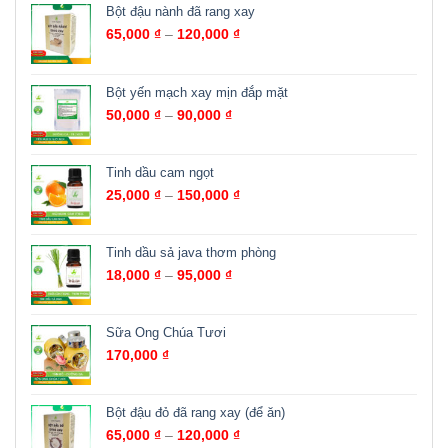
Bột đậu nành đã rang xay
65,000
₫
–
120,000
₫
Bột yến mạch xay mịn đắp mặt
50,000
₫
–
90,000
₫
Tinh dầu cam ngọt
25,000
₫
–
150,000
₫
Tinh dầu sả java thơm phòng
18,000
₫
–
95,000
₫
Sữa Ong Chúa Tươi
170,000
₫
Bột đậu đỏ đã rang xay (để ăn)
65,000
₫
–
120,000
₫