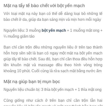
Mặt nạ tẩy tế bào chết với bột yến mạch
Với loại mặt nạ này bạn có thể dễ dàng loại bỏ những tế
bào chết ở da, giúp da bạn sáng mịn và mịn hơn mỗi ngày
Nguyên liệu: 3 muỗng
bột yến mạch
+ 1 muỗng mật ong +
¼ muỗng giấm táo
Bạn chỉ cần trộn đều những nguyên liệu ở trên tạo thành
hỗn hợp sền sệt là bạn có ngay một mặt nạ bột yến mạch
giúp tẩy tế bào chết. Sau đó, bạn chỉ cần thoa đều hỗn hợp
lên khuôn mặt và massage đều theo hình vòng tròng
khoảng 10 phút. Cuối cùng là rửa sạch mặt bằng nước ấm
Mặt nạ giúp bạn trị mụn bọc
Nguyên liệu chuẩn bị: 3 thìa bột yến mạch + 1 thìa mật ong
Cũng giống như cách ở trên bạn chỉ cần trộn lẫn hai