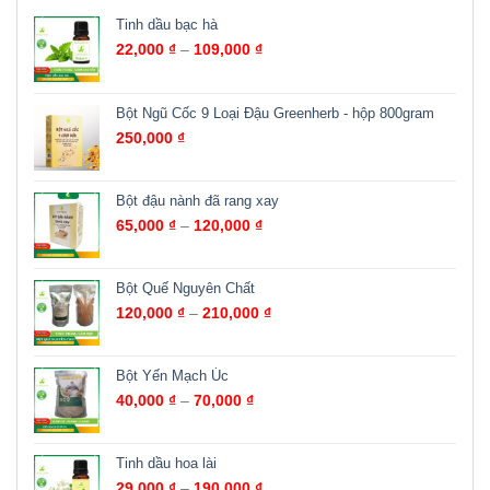
Tinh dầu bạc hà
22,000
₫
–
109,000
₫
Bột Ngũ Cốc 9 Loại Đậu Greenherb - hộp 800gram
250,000
₫
Bột đậu nành đã rang xay
65,000
₫
–
120,000
₫
Bột Quế Nguyên Chất
120,000
₫
–
210,000
₫
Bột Yến Mạch Úc
40,000
₫
–
70,000
₫
Tinh dầu hoa lài
29,000
₫
–
190,000
₫