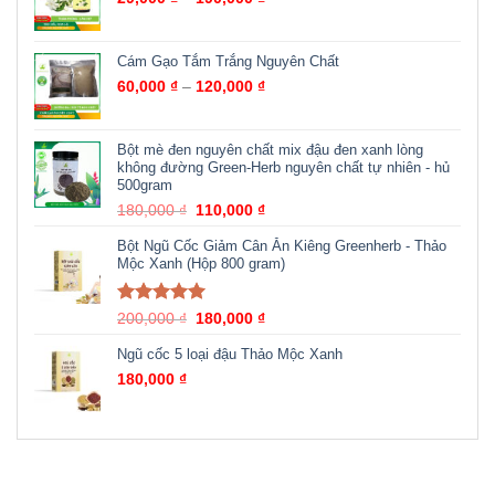
Cám Gạo Tắm Trắng Nguyên Chất
60,000
₫
–
120,000
₫
Bột mè đen nguyên chất mix đậu đen xanh lòng
không đường Green-Herb nguyên chất tự nhiên - hủ
500gram
180,000
₫
110,000
₫
Bột Ngũ Cốc Giảm Cân Ăn Kiêng Greenherb - Thảo
Mộc Xanh (Hộp 800 gram)
Được xếp
200,000
₫
180,000
₫
hạng
5.00
5
sao
Ngũ cốc 5 loại đậu Thảo Mộc Xanh
180,000
₫