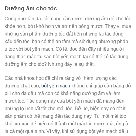
Dưỡng ẩm cho tóc
Cũng như làn da, tóc cũng cần được dưỡng ẩm để cho tóc
khỏe hơn, bớt khô hơn và trở nên bóng mượt. Thay vì mua
những sản phẩm dưỡng tóc đắt tiền nhưng lại tác động
xấu đến tóc, bạn có thể an tâm mà sử dụng phương pháp
ủ tóc với bột yến mạch. Có lẽ, đọc đến đây nhiều người
đang thắc mắc tại sao bột yến mạch lại có thể có tác dụng
dưỡng ẩm cho tóc? Nhưng đây là sự thật.
Các nhà khoa học đã chỉ ra rằng với hàm lượng các
dưỡng chất cao,
bột yến mạch
không chỉ giúp cân bằng độ
pH cho da đầu mà còn có khả năng dưỡng ẩm và làm
mượt tóc. Tác dụng này của bột yến mạch đã mang đến
những lợi ích rất tốt cho mái tóc. Bởi lẽ, hiện nay có rất ít
sản phẩm có thể mang đến tác dụng này. Từ một mái tóc
khô, xơ xác để biến nó thành một mái tóc mượt mà, óng ả
là cả một quá trình. Vì vậy, khi sử dụng bột yến mạch để ủ