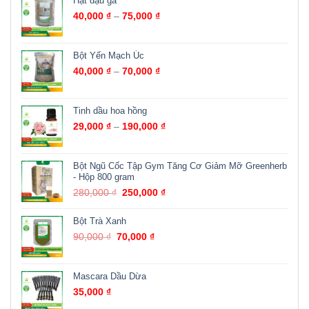
Hạt đậu gà
40,000
₫
–
75,000
₫
Bột Yến Mạch Úc
40,000
₫
–
70,000
₫
Tinh dầu hoa hồng
29,000
₫
–
190,000
₫
Bột Ngũ Cốc Tập Gym Tăng Cơ Giảm Mỡ Greenherb
- Hộp 800 gram
280,000
₫
250,000
₫
Bột Trà Xanh
90,000
₫
70,000
₫
Mascara Dầu Dừa
35,000
₫