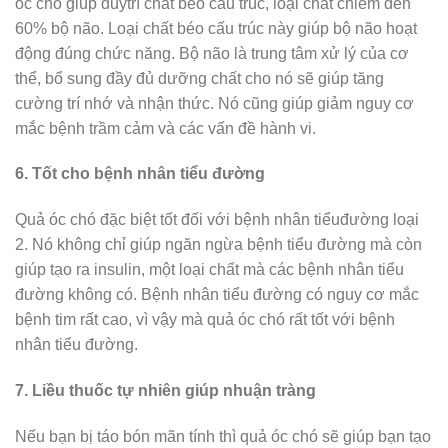
óc chó giúp duytrì chất béo cấu trúc, loại chất chiếm đến
60% bộ não. Loại chất béo cấu trúc này giúp bộ não hoạt
động đúng chức năng. Bộ não là trung tâm xử lý của cơ
thể, bổ sung đầy đủ dưỡng chất cho nó sẽ giúp tăng
cường trí nhớ và nhận thức. Nó cũng giúp giảm nguy cơ
mắc bệnh trầm cảm và các vấn đề hành vi.
6. Tốt cho bệnh nhân tiểu đường
Quả óc chó đặc biệt tốt đối với bệnh nhân tiểuđường loại
2. Nó không chỉ giúp ngăn ngừa bệnh tiểu đường mà còn
giúp tạo ra insulin, một loại chất mà các bệnh nhân tiểu
đường không có. Bệnh nhân tiểu đường có nguy cơ mắc
bệnh tim rất cao, vì vậy mà quả óc chó rất tốt với bệnh
nhân tiểu đường.
7. Liều thuốc tự nhiên giúp nhuận tràng
Nếu bạn bị táo bón mãn tính thì quả óc chó sẽ giúp bạn tạo