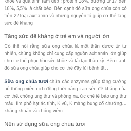
khỏe và quá trình làm đẹp : protein 18%, đường từ 17 đến
18%, 5,5% là chất béo. Bên cạnh đó sữa ong chúa còn có
trên 22 loại axit amin và những nguyên tố giúp cơ thể tăng
sức đề kháng
Tăng sức đề kháng ở trẻ em và người lớn
Có thể nói rằng sữa ong chúa là một thần dược từ tự
nhiên, chúng không chỉ cung cấp nguồn axit amin lớn giúp
cho cơ thể phục hồi sức khỏe và tái tạo thần kỳ. Bên cạnh
đó sữa ong chúa giúp cho cơ thể đẩy lùi bệnh tật .
Sữa ong chúa tươi
chứa các enzymes giúp tăng cường
hệ thống miễn dịch đồng thời nâng cao sức đề kháng của
cơ thể, chống ung thư và phóng xạ, ức chế tế bào ung thư
máu, lim phô hạt ác tính, K vú, K màng bụng cổ chướng…
kháng khuẩn và chống viêm
Nên sử dụng sữa ong chúa tươi