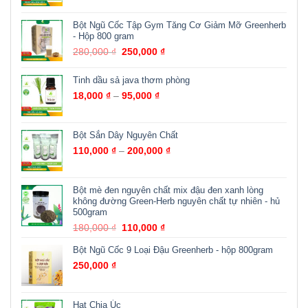
Bột Ngũ Cốc Tập Gym Tăng Cơ Giảm Mỡ Greenherb
- Hộp 800 gram
280,000
₫
250,000
₫
Tinh dầu sả java thơm phòng
18,000
₫
–
95,000
₫
Bột Sắn Dây Nguyên Chất
110,000
₫
–
200,000
₫
Bột mè đen nguyên chất mix đậu đen xanh lòng
không đường Green-Herb nguyên chất tự nhiên - hủ
500gram
180,000
₫
110,000
₫
Bột Ngũ Cốc 9 Loại Đậu Greenherb - hộp 800gram
250,000
₫
Hạt Chia Úc