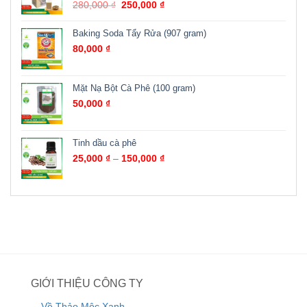
280,000
₫
250,000
₫
Baking Soda Tẩy Rửa (907 gram)
80,000
₫
Mặt Nạ Bột Cà Phê (100 gram)
50,000
₫
Tinh dầu cà phê
25,000
₫
–
150,000
₫
GIỚI THIỆU CÔNG TY
Về Thảo Mộc Xanh