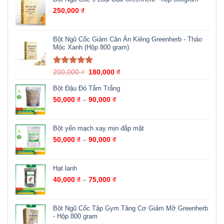
250,000
₫
Bột Ngũ Cốc Giảm Cân Ăn Kiêng Greenherb - Thảo
Mộc Xanh (Hộp 800 gram)
Được xếp
200,000
₫
180,000
₫
hạng
5.00
5
sao
Bột Đậu Đỏ Tắm Trắng
50,000
₫
–
90,000
₫
Bột yến mạch xay mịn đắp mặt
50,000
₫
–
90,000
₫
Hạt lanh
40,000
₫
–
75,000
₫
Bột Ngũ Cốc Tập Gym Tăng Cơ Giảm Mỡ Greenherb
- Hộp 800 gram