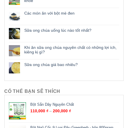
khỏe
Các món ăn với bột mè đen
Sữa ong chúa uống lúc nào tốt nhất?
Khi ăn sữa ong chúa nguyên chất có những lợi ích,
kiêng kị gì?
Sữa ong chúa giá bao nhiêu?
CÓ THỂ BẠN SẼ THÍCH
Bột Sắn Dây Nguyên Chất
110,000
₫
–
200,000
₫
Bột Ngũ Cốc 9 Loại Đậu Greenherb - hộp 800gram