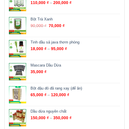
110,000
₫
–
200,000
₫
Bột Trà Xanh
90,000
₫
70,000
₫
Tinh dầu sả java thơm phòng
18,000
₫
–
95,000
₫
Mascara Dầu Dừa
35,000
₫
Bột đậu đỏ đã rang xay (để ăn)
65,000
₫
–
120,000
₫
Dầu dừa nguyên chất
150,000
₫
–
350,000
₫