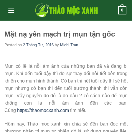
Skip
0
to
content
Mặt nạ yến mạch trị mụn tận gốc
Posted on
2 Tháng Tư, 2016
by
Michi Tran
Mụn có lẽ là nỗi ám ảnh của những bạn đã và đang bị
mụn. Khi đến tuổi dậy thì do sự thay đổi nôi tiết bên trong
khiến cho mụn hình thành. Có bạn thì hết tuổi dậy thì sẽ hết
mụn nhưng có bạn thì đến tuổi trưởng thành thì vẫn còn
mụn. Vậy nguyên do đó là do đâu ? có cách nào để mụn
không còn là nỗi ám ảnh đến các bạn.
Cùng
https://thaomocxanh.com
tìm hiểu
Hôm nay, Thảo mộc xanh xin chia sẻ đến bạn đọc một
phương pháp trị mụn tự nhiên đó là sử dụng nguyên liệu