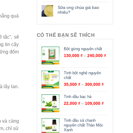
Sữa ong chúa giá bao
nhiêu?
thẳng quá
CÓ THỂ BẠN SẼ THÍCH
 tắc”, sẽ
g tin cậy
Bột gừng nguyên chất
những đốm
130,000
₫
–
240,000
₫
Tinh bột nghệ nguyên
chất
35,000
₫
–
300,000
₫
 lây lan.
Tinh dầu bạc hà
22,000
₫
–
109,000
₫
Tinh dầu sả chanh
n và càng
nguyên chất Thảo Mộc
m, chỉ sử
Xanh