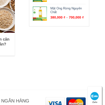
Mật Ong Rừng Nguyên
Chất
380,000
₫
–
700,000
₫
m cân
cân?
N NGÂN HÀNG
Zalo