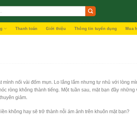
ng
Thanh toán
Giới thiệu
Thông tin tuyển dụng
Mua h
mặt mình nổi vài đốm mụn. Lo lắng lắm nhưng tự nhủ với lòng m
khóc ròng không thành tiếng. Một tuần sau, mặt bạn đầy những 
thuyên giảm.
liền không hay sẽ trở thành nỗi ám ảnh trên khuôn mặt bạn?