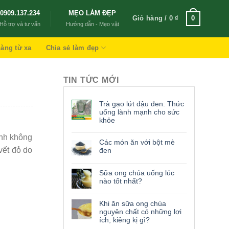
0909.137.234
MẸO LÀM ĐẸP
Giỏ hàng /
0
₫
0
Hỗ trợ và tư vấn
Hướng dẫn - Mẹo vặt
àng từ xa
Chia sẻ làm đẹp
TIN TỨC MỚI
Trà gạo lứt đậu đen: Thức
uống lành mạnh cho sức
khỏe
ình không
Các món ăn với bột mè
vết đỏ do
đen
Sữa ong chúa uống lúc
nào tốt nhất?
Khi ăn sữa ong chúa
nguyên chất có những lợi
ích, kiêng kị gì?