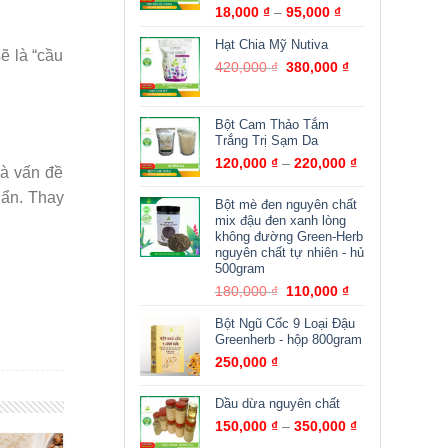
18,000
₫
–
95,000
₫
Hạt Chia Mỹ Nutiva
ẽ là “cầu
420,000
₫
380,000
₫
Bột Cam Thảo Tắm
Trắng Trị Sạm Da
120,000
₫
–
220,000
₫
là vấn đề
uẩn. Thay
Bột mè đen nguyên chất
mix đậu đen xanh lòng
không đường Green-Herb
nguyên chất tự nhiên - hủ
500gram
180,000
₫
110,000
₫
Bột Ngũ Cốc 9 Loại Đậu
Greenherb - hộp 800gram
250,000
₫
Dầu dừa nguyên chất
150,000
₫
–
350,000
₫