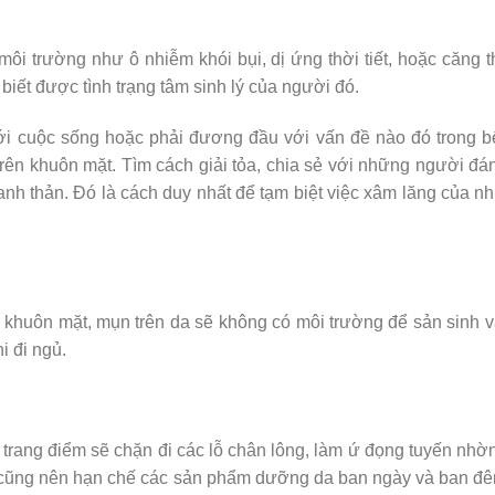
ôi trường như ô nhiễm khói bụi, dị ứng thời tiết, hoặc căng 
biết được tình trạng tâm sinh lý của người đó.
ới cuộc sống hoặc phải đương đầu với vấn đề nào đó trong bế
ên khuôn mặt. Tìm cách giải tỏa, chia sẻ với những người đán
hanh thản. Đó là cách duy nhất để tạm biệt việc xâm lăng của 
 khuôn mặt, mụn trên da sẽ không có môi trường để sản sinh và
i đi ngủ.
trang điểm sẽ chặn đi các lỗ chân lông, làm ứ đọng tuyến nhờ
, cũng nên hạn chế các sản phẩm dưỡng da ban ngày và ban đê