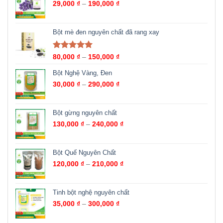
29,000
₫
–
190,000
₫
Bột mè đen nguyên chất đã rang xay
Được xếp
80,000
₫
–
150,000
₫
hạng
5.00
5
sao
Bột Nghệ Vàng, Đen
30,000
₫
–
290,000
₫
Bột gừng nguyên chất
130,000
₫
–
240,000
₫
Bột Quế Nguyên Chất
120,000
₫
–
210,000
₫
Tinh bột nghệ nguyên chất
35,000
₫
–
300,000
₫