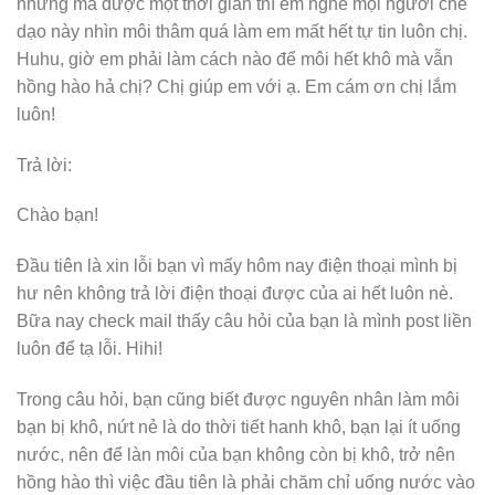
nhưng mà được một thời gian thì em nghe mọi người chê
dạo này nhìn môi thâm quá làm em mất hết tự tin luôn chị.
Huhu, giờ em phải làm cách nào để môi hết khô mà vẫn
hồng hào hả chị? Chị giúp em với ạ. Em cám ơn chị lắm
luôn!
Trả lời:
Chào bạn!
Đầu tiên là xin lỗi bạn vì mấy hôm nay điện thoại mình bị
hư nên không trả lời điện thoại được của ai hết luôn nè.
Bữa nay check mail thấy câu hỏi của bạn là mình post liền
luôn để tạ lỗi. Hihi!
Trong câu hỏi, bạn cũng biết được nguyên nhân làm môi
bạn bị khô, nứt nẻ là do thời tiết hanh khô, bạn lại ít uống
nước, nên để làn môi của bạn không còn bị khô, trở nên
hồng hào thì việc đầu tiên là phải chăm chỉ uống nước vào