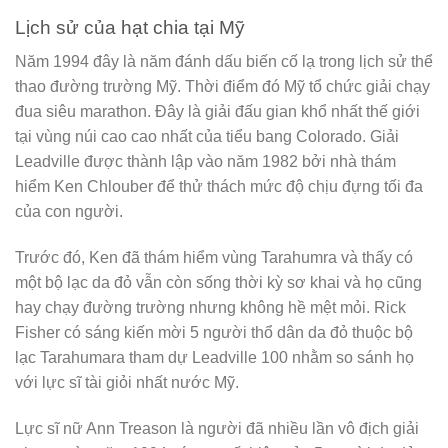
Lịch sử của hạt chia tại Mỹ
Năm 1994 đây là năm đánh dấu biến cố lạ trong lịch sử thể
thao đường trường Mỹ. Thời điểm đó Mỹ tổ chức giải chạy
đua siêu marathon. Đây là giải đấu gian khổ nhất thế giới
tại vùng núi cao cao nhất của tiểu bang Colorado. Giải
Leadville được thành lập vào năm 1982 bởi nhà thám
hiểm Ken Chlouber để thử thách mức độ chịu đựng tối đa
của con người.
Trước đó, Ken đã thám hiểm vùng Tarahumra và thấy có
một bộ lạc da đỏ vẫn còn sống thời kỳ sơ khai và họ cũng
hay chạy đường trường nhưng không hề mệt mỏi. Rick
Fisher có sáng kiến mời 5 người thổ dân da đỏ thuộc bộ
lạc Tarahumara tham dự Leadville 100 nhằm so sánh họ
với lực sĩ tài giỏi nhất nước Mỹ.
Lực sĩ nữ Ann Treason là người đã nhiều lần vô địch giải