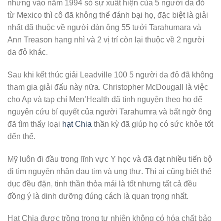
nhưng vào năm 1994 só sự xuất hiện của 5 người da đỏ
từ Mexico thì cô đã không thể đánh bại họ, đặc biệt là giải
nhất đã thuộc về người đàn ông 55 tưởi Tarahumara và
Ann Treason hạng nhì và 2 vị trí còn lại thuộc về 2 người
da đỏ khác.
Sau khi kết thúc giải Leadville 100 5 người da đỏ đã không
tham gia giải đấu này nữa. Christopher McDougall là việc
cho Ap và tạp chí Men’Health đã tình nguyện theo họ để
nguyên cứu bí quyết của người Tarahumra và bất ngờ ông
đã tìm thấy loại
hạt Chia
thần kỳ đã giúp họ có sức khỏe tốt
đến thế.
Mỹ luôn đi đầu trong lĩnh vực Y học và đã đạt nhiều tiến bộ
đi tìm nguyên nhân đau tim và ung thư. Thì ai cũng biết thể
dục đều đặn, tinh thần thỏa mái là tốt nhưng tất cả đều
đồng ý là dinh dưỡng đúng cách là quan trọng nhất.
Hạt Chia được trồng trong tự nhiên không có hóa chất bảo