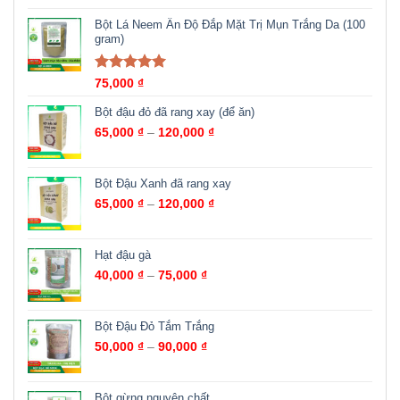
Bột Lá Neem Ấn Độ Đắp Mặt Trị Mụn Trắng Da (100
gram)
Được xếp
75,000
₫
hạng
5.00
5
sao
Bột đậu đỏ đã rang xay (để ăn)
65,000
₫
–
120,000
₫
Bột Đậu Xanh đã rang xay
65,000
₫
–
120,000
₫
Hạt đậu gà
40,000
₫
–
75,000
₫
Bột Đậu Đỏ Tắm Trắng
50,000
₫
–
90,000
₫
Bột gừng nguyên chất