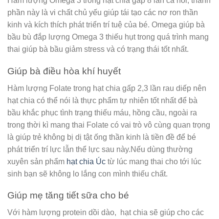
Hàm lượng Omega 3 trong hạt chia gấp 8 lần cá hồi, thành
phần này là vi chất chủ yếu giúp tái tạo các nơ ron thần
kinh và kích thích phát triển trí tuệ của bé. Omega giúp bà
bầu bù đắp lượng Omega 3 thiếu hụt trong quá trình mang
thai giúp bà bầu giảm stress và có trạng thái tốt nhất.
Giúp bà điều hòa khí huyết
Hàm lượng Folate trong hạt chia gấp 2,3 lần rau diếp nên
hạt chia có thể nói là thực phẩm tự nhiên tốt nhất để bà
bầu khắc phục tình trạng thiếu máu, hồng cầu, ngoài ra
trong thời kì mang thai Folate có vai trò vô cùng quan trọng
là giúp trẻ không bị dị tật ống thần kinh là tiền đề để bé
phát triển trí lực lẫn thể lực sau này.Nếu dùng thường
xuyên sản phẩm
hạt chia Úc
từ lúc mang thai cho tới lúc
sinh bạn sẽ không lo lắng con mình thiếu chất.
Giúp mẹ tăng tiết sữa cho bé
Với hàm lượng protein dồi dào, hạt chia sẽ giúp cho các