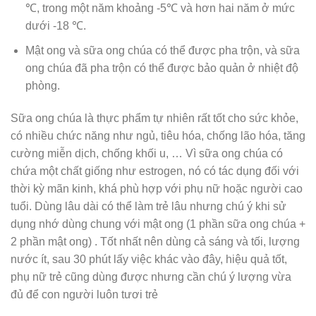
℃, trong một năm khoảng -5℃ và hơn hai năm ở mức
dưới -18 ℃.
Mật ong và sữa ong chúa có thể được pha trộn, và sữa
ong chúa đã pha trộn có thể được bảo quản ở nhiệt độ
phòng.
Sữa ong chúa là thực phẩm tự nhiên rất tốt cho sức khỏe,
có nhiều chức năng như ngủ, tiêu hóa, chống lão hóa, tăng
cường miễn dịch, chống khối u, … Vì sữa ong chúa có
chứa một chất giống như estrogen, nó có tác dụng đối với
thời kỳ mãn kinh, khá phù hợp với phụ nữ hoặc người cao
tuổi. Dùng lâu dài có thể làm trẻ lâu nhưng chú ý khi sử
dụng nhớ dùng chung với mật ong (1 phần sữa ong chúa +
2 phần mật ong) . Tốt nhất nên dùng cả sáng và tối, lượng
nước ít, sau 30 phút lấy việc khác vào đây, hiệu quả tốt,
phụ nữ trẻ cũng dùng được nhưng cần chú ý lượng vừa
đủ để con người luôn tươi trẻ