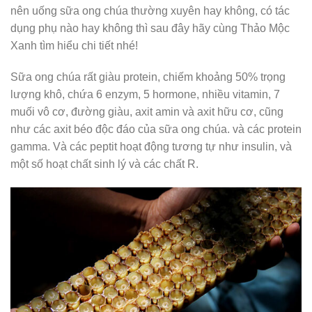
nên uống sữa ong chúa thường xuyên hay không, có tác
dụng phụ nào hay không thì sau đây hãy cùng Thảo Mộc
Xanh tìm hiểu chi tiết nhé!
Sữa ong chúa rất giàu protein, chiếm khoảng 50% trọng
lượng khô, chứa 6 enzym, 5 hormone, nhiều vitamin, 7
muối vô cơ, đường giàu, axit amin và axit hữu cơ, cũng
như các axit béo độc đáo của sữa ong chúa. và các protein
gamma. Và các peptit hoạt động tương tự như insulin, và
một số hoạt chất sinh lý và các chất R.