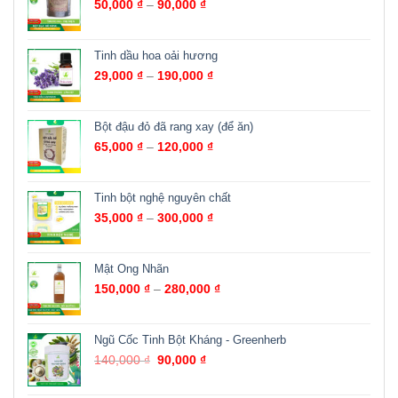
50,000
₫
–
90,000
₫
Tinh dầu hoa oải hương
29,000
₫
–
190,000
₫
Bột đậu đỏ đã rang xay (để ăn)
65,000
₫
–
120,000
₫
Tinh bột nghệ nguyên chất
35,000
₫
–
300,000
₫
Mật Ong Nhãn
150,000
₫
–
280,000
₫
Ngũ Cốc Tinh Bột Kháng - Greenherb
140,000
₫
90,000
₫